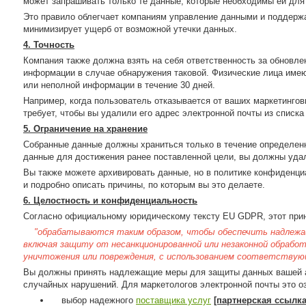
может запрашивать только те данные, которые необходимы ей для
Это правило облегчает компаниям управление данными и поддержа
минимизирует ущерб от возможной утечки данных.
4. Точность
Компания также должна взять на себя ответственность за обновле
информации в случае обнаружения таковой. Физические лица имею
или неполной информации в течение 30 дней.
Например, когда пользователь отказывается от ваших маркетинго
требует, чтобы вы удалили его адрес электронной почты из списк
5. Ограничение на хранение
Собранные данные должны храниться только в течение определен
данные для достижения ранее поставленной цели, вы должны удал
Вы также можете архивировать данные, но в политике конфиденци
и подробно описать причины, по которым вы это делаете.
6. Целостность и конфиденциальность
Согласно официальному юридическому тексту EU GDPR, этот прин
"обрабатываются таким образом, чтобы обеспечить надлежа
включая защиту от несанкционированной или незаконной обработ
уничтожения или повреждения, с использованием соответствующ
Вы должны принять надлежащие меры для защиты данных вашей а
случайных нарушений. Для маркетологов электронной почты это о
выбор надежного
поставщика услуг
[партнерская ссылка