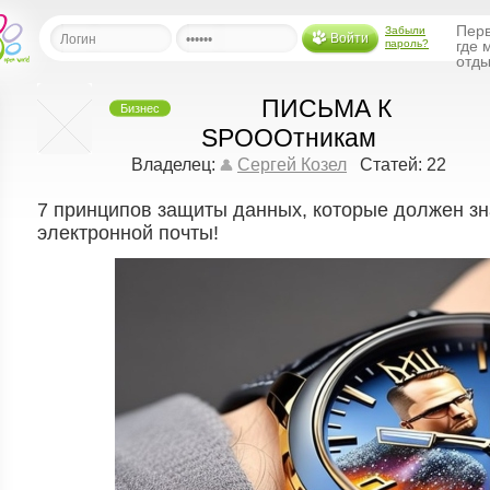
Перв
Забыли
Войти
пароль?
где 
отды
ПИСЬМА К
Бизнес
льная
SPOOOтникам
Владелец:
Сергей Козел
Статей: 22
ница
щения
7 принципов защиты данных, которые должен зн
электронной почты!
ья
ласить друзей
ая
я
ты
а
а
менты
ать рассылку
еренции