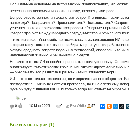
Если данные основаны на исторических предпочтениях, ИИ может
неосознанно дискриминировать по полу, возрасту или расе.
Вопрос ответственности также стоит остро. Кто виноват, если авт
пешехода? Программист? Производитель? Пользователь? Современ
успевает за технологическим прогрессом. Создание нормативной 
которая требует международного сотрудничества и этического кон
Также вызывает беспокойство возможность использования ИИ в во
которые могут самостоятельно выбирать цели, уже разрабатывают
международному запрету подобных технологий, опасаясь, что их п
человеческой жизнью и решениями о смерти.
Но вместе с тем ИИ способен приносить огромную пользу. Он помо
анализирует климатические изменения, оптимизирует логистику и 
— обеспечить его развитие в рамках чётких этических норм.
ИИ — это не только технологии, но и зеркало нашего общества. К
последствия. Нужно не бояться прогресса, но и не слепо ему дове
рука об руку с инновациями. И только тогда ИИ станет не угрозо
ИИ
0
10 Мая 2025 г.
0
Eva White
57
Все комментарии (1)