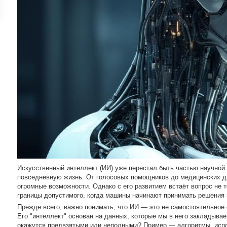
ройки
д
Искусственный интеллект (ИИ) уже перестал быть частью научной
повседневную жизнь. От голосовых помощников до медицинских д
огромные возможности. Однако с его развитием встаёт вопрос не т
границы допустимого, когда машины начинают принимать решения 
Прежде всего, важно понимать, что ИИ — это не самостоятельное
Его "интеллект" основан на данных, которые мы в него закладывае
окажутся предвзятыми или неполными? Пример — алгоритмы, испо