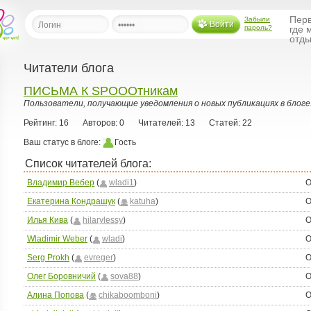
Перв
Забыли
Войти
пароль?
где 
отды
Читатели блога
льная
ПИСЬМА К SPOOOтникам
Пользователи, получающие уведомления о новых публикациях в блоге
ница
Рейтинг: 16
Авторов: 0
Читателей: 13
Статей: 22
щения
Ваш статус в блоге:
Гость
ья
ласить друзей
Список читателей блога:
Владимир Вебер
(
wladi1
)
О
ая
я
Екатерина Кондрашук
(
katuha
)
О
ты
Илья Кива
(
hilarylessy
)
О
а
Wladimir Weber
(
wladi
)
О
а
Serg Prokh
(
evreger
)
О
Олег Боровничий
(
sova88
)
О
менты
ать рассылку
Алина Попова
(
chikaboomboni
)
О
еренции