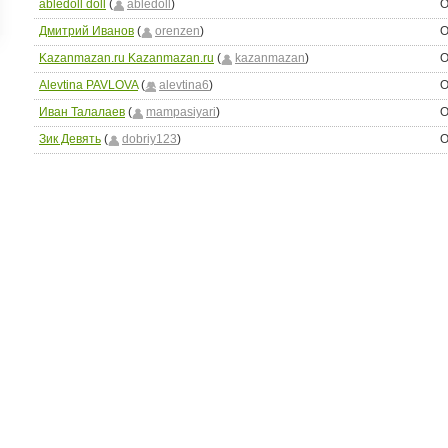
abledoll doll
(
abledoll
)
О
ройки
Дмитрий Иванов
(
orenzen
)
О
д
Kazanmazan.ru Kazanmazan.ru
(
kazanmazan
)
О
Alevtina PAVLOVA
(
alevtina6
)
О
Иван Талалаев
(
mampasiyari
)
О
Зик Девять
(
dobriy123
)
О