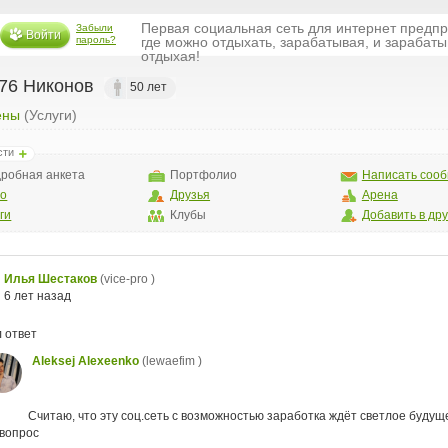
Первая социальная сеть для интернет предп
Забыли
Войти
пароль?
где можно отдыхать, зарабатывая, и зарабаты
отдыхая!
976 Никонов
50 лет
ены
(Услуги)
сти
робная анкета
Портфолио
Написать соо
то
Друзья
Арена
ги
Клубы
Добавить в др