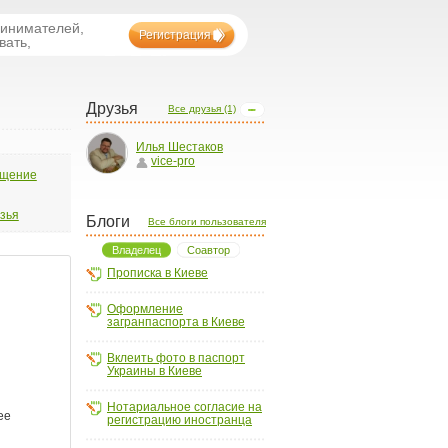
ринимателей,
Регистрация
вать,
Друзья
Все друзья (1)
Илья Шестаков
vice-pro
бщение
узья
Блоги
Все блоги пользователя
Владелец
Соавтор
Прописка в Киеве
Оформление
загранпаспорта в Киеве
Вклеить фото в паспорт
Украины в Киеве
Нотариальное согласие на
регистрацию иностранца