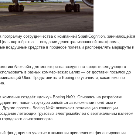
а программу сотрудничества с компанией SparkCognition, занимающейся
. Цель партнёрства — создание децентрализованной платформы,
ые воздушные средства в процессе полёта и распределять маршруты и
нологию блокчейн для мониторинга воздушных средств следующего
использовать в разных коммерческих целях — от доставки посылок до
оминающей Uber. Представители Boeing не уточнили, какая именно
на.
 компания создаёт «дочку» Boeing NeXt. Опираясь на разработки
дприятия, новая структура займётся автономными полётами и
 Другие проекты Boeing NeXt включают реализацию концепции
 создание летающих грузовых электромобилей с вертикальным взлётом
ы городского авиатранспорта.
ый фонд принял участие в кампании привлечения финансирования