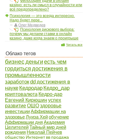
Философия удачи в онлайн
казино: есть ли смысл в случайности или
всё предопределено?
Психология — это всегда интересно.
Надо будет пере...
Олег Медведев
Психология рискового выбора:
почему мы делаем ставки в онлайн
казино, даже когда знаем о проигрыше
Читать все
Облако тегов
бизнес
деньги
есть чем
гордиться
достижения в
промышленности
заработок
dd
достижения в
науке
Кедродар
Кедро_дар
криптовалюта
Кедро-дар
Евгений Кирюшин
успех
развитие
ОШО
здоровье
инвестиции
Аффирмации на
здоровье
Луиза Хей
обучение
Аффирмации дня
Академия
Целителей
Тайный мир дней
рождения
Николай Пейчев
общество
Интернет
вв
продажа