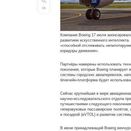
Настройки
Выход
Компания Boeing 17 июля анонсировал
развитием искусственного интеллекта
«способной отслеживать непилотируем
коридоры движения».
Партнёры намерены использовать тех
поколения, которые Boeing планирует 
системы городских авиаперевозок, нап
блокчейн-платформа будет использова
Сейчас крупнейшая в мире авиационная
научно-исследовательского отдела пре
путешествиями следующего поколения.
гиперзвуковых пассажирских полётов,
и посадкой (eVTOL) и развитие систем
В июне принадлежащий Boeing венчурн