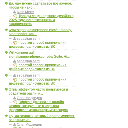
Да, нам нужно сделать все возможное,
чтобы не нано...
Nele Meier
Тренды ландшафтного дизайна в
2025 году: естественность и
экологичность
www.signaljammerphone.com/de/handy-
stoersender-kau...
sebastian semi
простой способ привлечения
дешевых подписчиков из ВК
Willkommen auf
signaljammerphone.com/de/ Seite. Hi...
sebastian semi
простой способ привлечения
дешевых подписчиков из ВК
sebastian semi
простой способ привлечения
дешевых подписчиков из ВК
Этим эффектом часто пользуются и
создатели различн...
Олег Медведев
Эффект Джекпота в онлайн
казино: как крупные выигрыши
формируют искаженную мотивацию
Ну, как человек, который программирует
азартные иг...
Олег Медведев