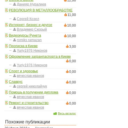
12,00
Данияр Нуралиев
РЕВОЛЮЦИЯ В МЕТАЛЛООБРАБОТКЕ
11,00
Сергей Козел
Интернет, бизнес и другое
10,00
Владимир Скорый
Видеокурсы Рунета
10,00
romiks ramazan
Прописка в Киеве
3,00
Yuriy1976 Никонов
Оформление загранпаспорта в Киеве
0,00
Yuriy1976 Никонов
Спорт и здоровье
0,00
вячеслав иванов
Славрус
0,00
сергей николайчук
Помощь в получении диплома
0,00
вячеслав иванов
Ремонт и строительство
0,00
вячеслав иванов
Весь каталог
Похожие публикации