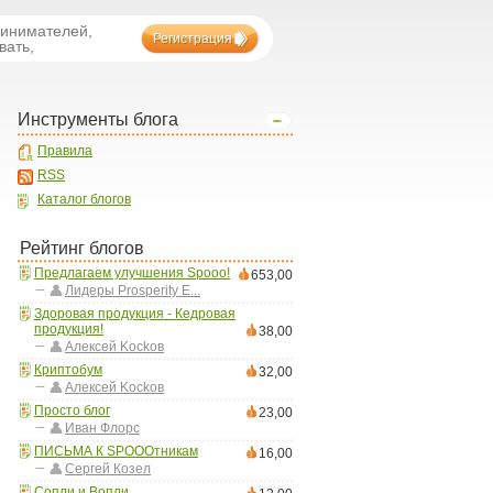
ринимателей,
Регистрация
вать,
Инструменты блога
Правила
RSS
Каталог блогов
Рейтинг блогов
Предлагаем улучшения Spooo!
653,00
Лидеры Prosperity E...
Здоровая продукция - Кедровая
продукция!
38,00
Aлексей Kockoв
Криптобум
32,00
Aлексей Kockoв
Просто блог
23,00
Иван Флорс
ПИСЬМА К SPOOOтникам
16,00
Сергей Козел
Сопли и Вопли