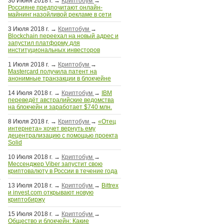
30 Июня 2018 г.
→
Криптобум
→
Россияне предпочитают онлайн-
майнинг назойливой рекламе в сети
3 Июля 2018 г.
→
Криптобум
→
Blockchain переехал на новый адрес и
запустил платформу для
институциональных инвесторов
1 Июля 2018 г.
→
Криптобум
→
Mastercard получила патент на
анонимные транзакции в блокчейне
14 Июля 2018 г.
→
Криптобум
→
IBM
переведёт австралийские ведомства
на блокчейн и заработает $740 млн.
8 Июля 2018 г.
→
Криптобум
→
«Отец
интернета» хочет вернуть ему
децентрализацию с помощью проекта
Solid
10 Июля 2018 г.
→
Криптобум
→
Мессенджер Viber запустит свою
криптовалюту в России в течение года
13 Июля 2018 г.
→
Криптобум
→
Bittrex
+
и invest.com открывают новую
криптобиржу
15 Июля 2018 г.
→
Криптобум
→
Общество и блокчейн: Какие