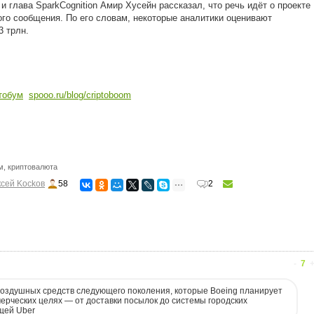
 и глава SparkCognition Амир Хусейн рассказал, что речь идёт о проекте
го сообщения. По его словам, некоторые аналитики оценивают
3 трлн.
тобум
spooo.ru/blog/criptoboom
м
,
криптовалюта
сей Kockoв
58
2
-
7
воздушных средств следующего поколения, которые Boeing планирует
ерческих целях — от доставки посылок до системы городских
щей Uber