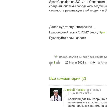
SparkCognition на $32 млн. Основатель
создания системы городского воздушно
стоимость реализации этой модели в $
Далее будет ещё интереснее...
Присоединяйтесь к ЭТОМУ Блогу
Крип
Публикуйте свои новости
Boeing
,
альткоины
,
блокчейн
,
криптобу
8
22 Июля 2018 г.
0
Aлек
Все комментарии (2)
Aлексей Kockoв
(
fireslav
)
22 Июля 2018 г.
блокчейн для мониторинга 
использовать в разных комм
авиаперевозок, напоминаю