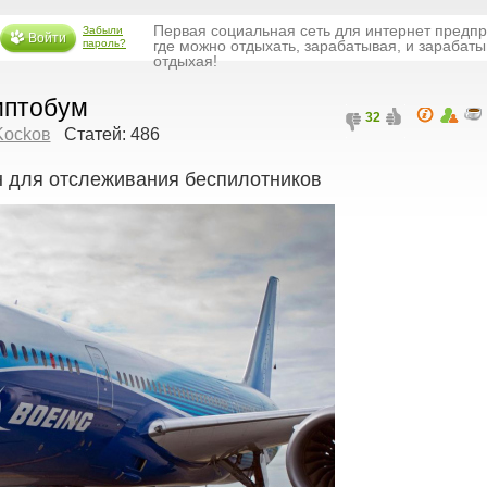
Первая социальная сеть для интернет предп
Забыли
Войти
пароль?
где можно отдыхать, зарабатывая, и зарабаты
отдыхая!
иптобум
32
Kockoв
Статей: 486
н для отслеживания беспилотников