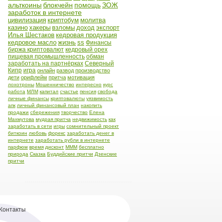
альткоины
блокчейн
помощь
ЗОЖ
заработок в интернете
цивилизация
криптобум
молитва
казино
хакеры
взломы
доход
экспорт
Илья Шестаков
кедровая продукция
кедровое масло
жизнь
ss
Финансы
биржа криптовалют
кедровый орех
пищевая промышленность
обман
заработать на партнёрках
Северный
Кипр
игра
онлайн
развод
производство
дети
орифлейм
притча
мотивация
лохотроны
Мошенничество
интересно
курс
работа
МЛМ
капитал
счастье
пенсия
свобода
личные финансы
криптовалюты
уязвимость
апк
личный финансовый план
накопить
продажи
сбережения
творчество
Елена
Махмутова
мудрая притча
недвижимость
как
заработать в сети
игры
сомнительный проект
биткоин
любовь
форекс
заработать денег в
интернете
заработать рубли в интернете
парфюм
время
дисконт
МММ
бесплатно
природа
Сказка
Буддийские притчи
Дзенские
притчи
Контакты