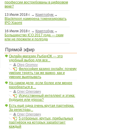
профессии востребованы в цифровом
веке?
13 Июля 2018 г.
→
Криптобум
→
Blackmoon намерена токенизировать
+
IPO Xiaomi
16 Июля 2018 г.
→
Криптобум
→
Большинство ICO 2017 года — скам
или не прожили и полгода
Прямой эфир
Онлайн-магазин РыбачОК — это
удобный выбор для все...
Oleg Gromov
Философия казино онлайн: почему
умение терять так же важно, как и
умение выигрывать
На самом деле, если более или менее
разобраться в ...
Олег Олегович
Искусственный интеллект и этика:
будущее или угроза?
Есть ещё одна очень крутая партнёрка.
За регистрац...
Олег Олегович
5 отборных, крутых, прибыльных
партнёрок на которых заработает
каждый