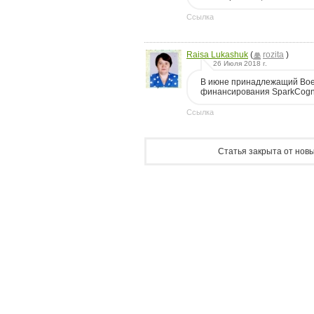
Ссылка
Raisa Lukashuk
(
rozita
)
26 Июля 2018 г.
В июне принадлежащий Boei
финансирования SparkCogni
Ссылка
Статья закрыта от новы