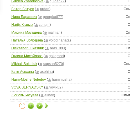
Gulden Zhandosova
(
gulden77
)
О
ройки
Батор Батуев
(
ardan
)
Опы
д
Нина Баранник
(
georgiadi77
)
Оп
Harijs Krauze
(
zengin
)
О
Марина Мальцева
(
malmari
)
Оп
Наталья Володина
(
volodinanata
)
О
Oleksandr Lukashuk
(
bars1993
)
Оп
Галина Михайлова
(
galigrand
)
О
Mikhail Sokoliuk
(
sapsan5270
)
Опы
Катя Асохина
(
asohina
)
О
Haim-Moshe Nefedov
(
haimmusha
)
О
VOVA BERNADSKY
(
vovik82
)
О
Любовь Батуева
(
alinek
)
Опыт
1
2
3