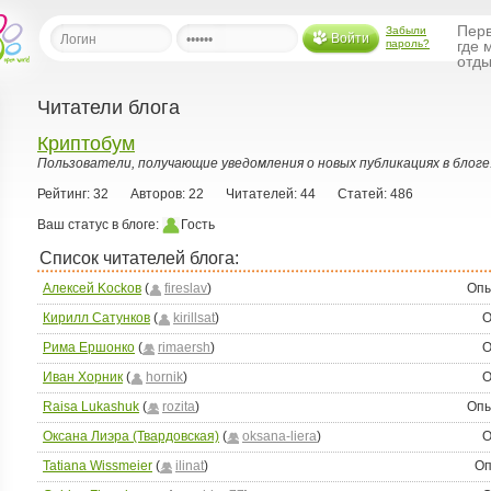
Перв
Забыли
Войти
пароль?
где 
отды
Читатели блога
льная
Криптобум
Пользователи, получающие уведомления о новых публикациях в блоге
ница
Рейтинг: 32
Авторов: 22
Читателей: 44
Статей: 486
щения
Ваш статус в блоге:
Гость
ья
ласить друзей
Список читателей блога:
Aлексей Kockoв
(
fireslav
)
Опы
ая
я
Кирилл Сатунков
(
kirillsat
)
О
ты
Рима Ершонко
(
rimaersh
)
О
а
Иван Хорник
(
hornik
)
О
а
Raisa Lukashuk
(
rozita
)
Опы
Оксана Лиэра (Твардовская)
(
oksana-liera
)
О
менты
ать рассылку
Tatiana Wissmeier
(
ilinat
)
Оп
еренции