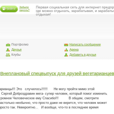
Первая социальная сеть для интернет предп
Забыли
Войти
пароль?
где можно отдыхать, зарабатывая, и зарабаты
отдыхая!
Портфолио
Написать сообщение
Друзья
Арена
Клубы
Добавить в друзья
→
Внеплановый спецвыпуск для друзей вегетарианце
цы!!! Это случилось!!!!!! Не могу пройти мимо этой
Сергей Доброздравин мега- супер человек, который помог изменить
 огромное Человеческое ему Спасибо!!! В общем, смотрите
 настолько необычно, что просто даже не верится, что человек может
осто так. Невероятно... И вообще, что-то в последнее время