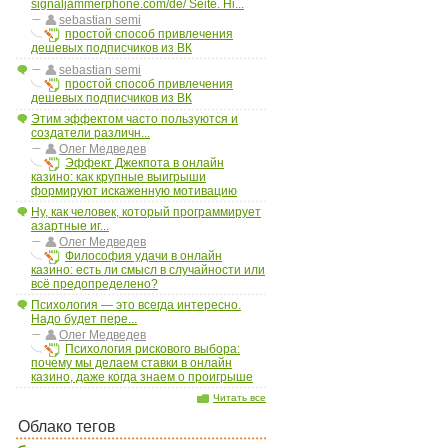
signaljammerphone.com/de/ Seite. Hi...
sebastian semi
простой способ привлечения
дешевых подписчиков из ВК
sebastian semi
простой способ привлечения
дешевых подписчиков из ВК
Этим эффектом часто пользуются и
создатели различн...
Олег Медведев
Эффект Джекпота в онлайн
казино: как крупные выигрыши
формируют искаженную мотивацию
Ну, как человек, который программирует
азартные иг...
Олег Медведев
Философия удачи в онлайн
казино: есть ли смысл в случайности или
всё предопределено?
Психология — это всегда интересно.
Надо будет пере...
Олег Медведев
Психология рискового выбора:
почему мы делаем ставки в онлайн
казино, даже когда знаем о проигрыше
Читать все
Облако тегов