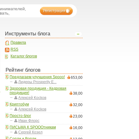
ринимателей,
Регистрация
вать,
Инструменты блога
Правила
RSS
Каталог блогов
Рейтинг блогов
Предлагаем улучшения Spooo!
653,00
Лидеры Prosperity E...
Здоровая продукция - Кедровая
в
продукция!
38,00
Aлексей Kockoв
Криптобум
32,00
Aлексей Kockoв
Просто блог
23,00
Иван Флорс
ПИСЬМА К SPOOOтникам
16,00
Сергей Козел
Сопли и Вопли