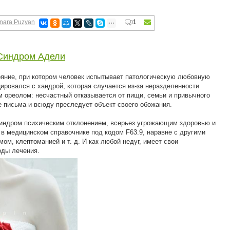
nara Puzyan
1
Синдром Адели
ояние, при котором человек испытывает патологическую любовную
ировался с хандрой, которая случается из-за неразделенности
 ореолом: несчастный отказывается от пищи, семьи и привычного
 письма и всюду преследует объект своего обожания.
индром психическим отклонением, всерьез угрожающим здоровью и
 в медицинском справочнике под кодом F63.9, наравне с другими
ом, клептоманией и т. д. И как любой недуг, имеет свои
оды лечения.