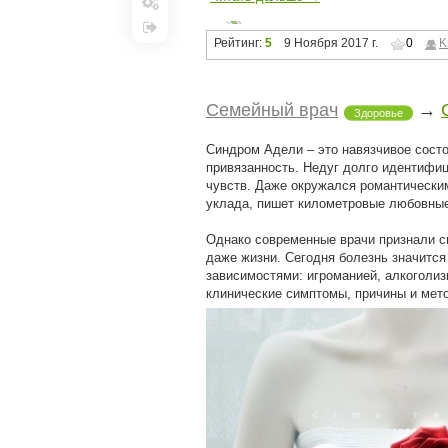
Настройки
Рейтинг:
5
9 Ноября 2017 г.
0
K
Выход
Семейный врач
→
Здоровье
Синдром Адели – это навязчивое сост
привязанность. Недуг долго идентифиц
чувств. Даже окружался романтическим
уклада, пишет километровые любовные
Однако современные врачи признали с
даже жизни. Сегодня болезнь значится
зависимостями: игроманией, алкоголизм
клинические симптомы, причины и мет