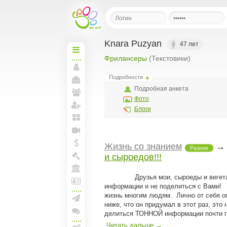
Knara Puzyan
47 лет
Фрилансеры
(Текстовики)
Начальная
Моя
Подробности
страница
Мои
Подробная анкета
сообщения
Фото
Мои
друзья
Блоги
Пригласить друзей
Мои
блоги
Прямая
Жизнь со знанием
линия
Разное
Мои
и сыроедов!!!
спунты
Моя
Биржа
Моя
Друзья мои, сыроеды и вегетариан
Арена
информации и не поделиться с Вами! 
Лига
жизнь многим людям. Лично от себя
и
ниже, что он придумал в этот раз, это
документы
Создать рассылку
делиться ТОННОЙ информации почти пр
Конференции
Читать дальше →