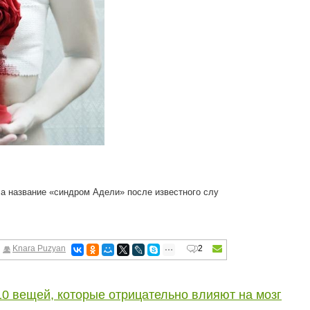
а название «синдром Адели» после известного слу
Knara Puzyan
2
10 вещей, которые отрицательно влияют на мозг