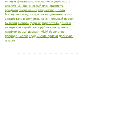
личные финансы
криптовалюты
уязвимость
апк
личный финансовый план
накопить
продажи
сбережения
творчество
Елена
Махмутова
мудрая притча
недвижимость
как
заработать в сети
игры
сомнительный проект
биткоин
любовь
форекс
заработать денег в
интернете
заработать рубли в интернете
парфюм
время
дисконт
МММ
бесплатно
природа
Сказка
Буддийские притчи
Дзенские
притчи