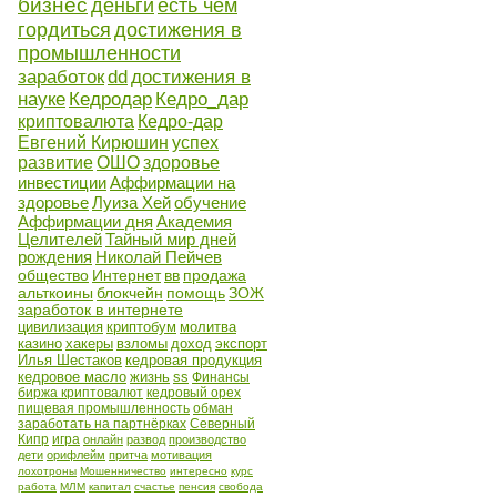
бизнес
деньги
есть чем
гордиться
достижения в
промышленности
заработок
dd
достижения в
науке
Кедродар
Кедро_дар
криптовалюта
Кедро-дар
Евгений Кирюшин
успех
развитие
ОШО
здоровье
инвестиции
Аффирмации на
здоровье
Луиза Хей
обучение
Аффирмации дня
Академия
Целителей
Тайный мир дней
рождения
Николай Пейчев
общество
Интернет
вв
продажа
альткоины
блокчейн
помощь
ЗОЖ
заработок в интернете
цивилизация
криптобум
молитва
казино
хакеры
взломы
доход
экспорт
Илья Шестаков
кедровая продукция
кедровое масло
жизнь
ss
Финансы
биржа криптовалют
кедровый орех
пищевая промышленность
обман
заработать на партнёрках
Северный
Кипр
игра
онлайн
развод
производство
дети
орифлейм
притча
мотивация
лохотроны
Мошенничество
интересно
курс
работа
МЛМ
капитал
счастье
пенсия
свобода