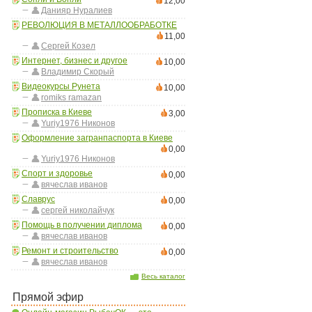
12,00
Данияр Нуралиев
РЕВОЛЮЦИЯ В МЕТАЛЛООБРАБОТКЕ
11,00
Сергей Козел
Интернет, бизнес и другое
10,00
Владимир Скорый
Видеокурсы Рунета
10,00
romiks ramazan
Прописка в Киеве
3,00
Yuriy1976 Никонов
Оформление загранпаспорта в Киеве
0,00
Yuriy1976 Никонов
Спорт и здоровье
0,00
вячеслав иванов
Славрус
0,00
сергей николайчук
Помощь в получении диплома
0,00
вячеслав иванов
Ремонт и строительство
0,00
вячеслав иванов
Весь каталог
Прямой эфир