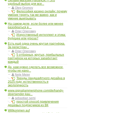
Онлайн-магазин РыбачОК — это
удобный выбор для все...
Oleg Gromov
Философия казино онлайн: почему
умение терять так же важно, как и
умение выигрывать
На самом деле, если более или менее
разобраться в ...
Олег Олегович
Искусственный интеллект и этика:
будущее или угроза?
Есть ещё одна очень крутая партнёрка.
За регистрац...
Олег Олегович
5 отборных, крутых, прибыльных
партнёрок на которых заработает
каждый
Да, нам нужно сделать все возможное,
чтобы не нано...
Nele Meier
Тренды ландшафтного дизайна в
2025 году: естественность и
экологичность
www.signaljammerphone.com/de/handy-
stoersender-kau...
sebastian semi
простой способ привлечения
дешевых подписчиков из ВК
Willkommen auf