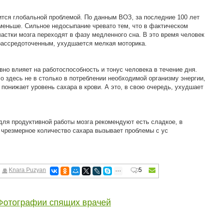
ится глобальной проблемой. По данным ВОЗ, за последние 100 лет
меньше. Сильное недосыпание чревато тем, что в фактическом
астки мозга переходят в фазу медленного сна. В это время человек
 рассредоточенным, ухудшается мелкая моторика.
вно влияет на работоспособность и тонус человека в течение дня.
о здесь не в столько в потреблении необходимой организму энергии,
а понижает уровень сахара в крови. А это, в свою очередь, ухудшает
для продуктивной работы мозга рекомендуют есть сладкое, в
 чрезмерное количество сахара вызывает проблемы с ус
Knara Puzyan
5
Фотографии спящих врачей