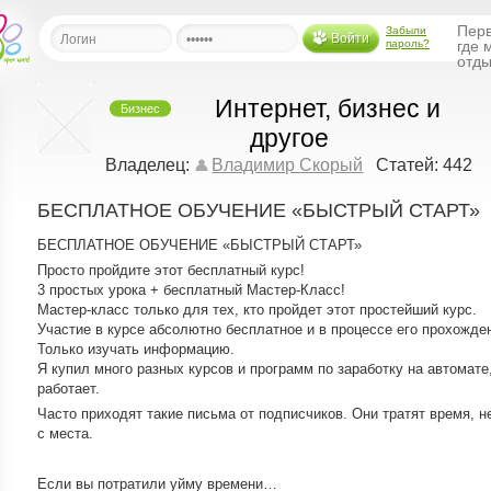
Перв
Забыли
Войти
пароль?
где 
отды
Интернет, бизнес и
Бизнес
льная
другое
Владелец:
Владимир Скорый
Статей: 442
ница
щения
БЕСПЛАТНОЕ ОБУЧЕНИЕ «БЫСТРЫЙ СТАРТ»
ья
БЕСПЛАТНОЕ ОБУЧЕНИЕ «БЫСТРЫЙ СТАРТ»
ласить друзей
Просто пройдите этот бесплатный курс!
3 простых урока + бесплатный Мастер-Класс!
ая
Мастер-класс только для тех, кто пройдет этот простейший курс.
я
Участие в курсе абсолютно бесплатное и в процессе его прохожде
ты
Только изучать информацию.
Я купил много разных курсов и программ по заработку на автомате, 
а
работает.
а
Часто приходят такие письма от подписчиков. Они тратят время, не
с места.
менты
ать рассылку
еренции
Если вы потратили уйму времени…