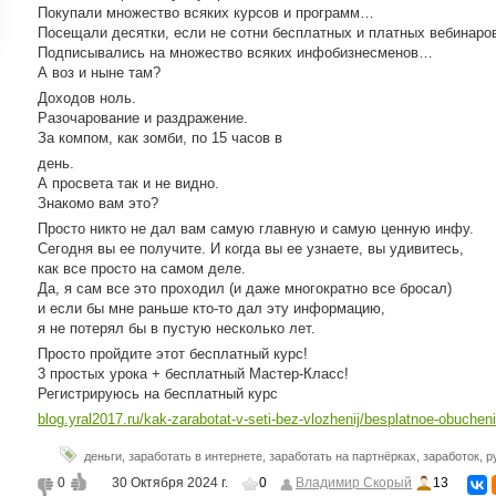
Покупали множество всяких курсов и программ…
ройки
Посещали десятки, если не сотни бесплатных и платных вебинар
д
Подписывались на множество всяких инфобизнесменов…
А воз и ныне там?
Доходов ноль.
Разочарование и раздражение.
За компом, как зомби, по 15 часов в
день.
А просвета так и не видно.
Знакомо вам это?
Просто никто не дал вам самую главную и самую ценную инфу.
Сегодня вы ее получите. И когда вы ее узнаете, вы удивитесь,
как все просто на самом деле.
Да, я сам все это проходил (и даже многократно все бросал)
и если бы мне раньше кто-то дал эту информацию,
я не потерял бы в пустую несколько лет.
Просто пройдите этот бесплатный курс!
3 простых урока + бесплатный Мастер-Класс!
Регистрируюсь на бесплатный курс
blog.yral2017.ru/kak-zarabotat-v-seti-bez-vlozhenij/besplatnoe-obuchenie
деньги
,
заработать в интернете
,
заработать на партнёрках
,
заработок
,
р
0
30 Октября 2024 г.
0
Владимир Скорый
13