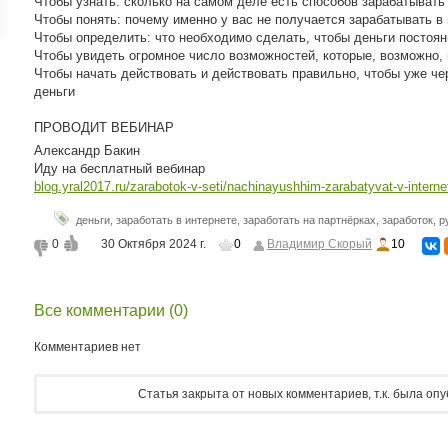
Чтобы узнать: сколько на самом деле есть способов зарабатывать 
ройки
Чтобы понять: почему именно у вас не получается зарабатывать в
Чтобы определить: что необходимо сделать, чтобы деньги постоя
д
Чтобы увидеть огромное число возможностей, которые, возможно,
Чтобы начать действовать и действовать правильно, чтобы уже че
деньги
ПРОВОДИТ ВЕБИНАР
Александр Бакин
Иду на бесплатный вебинар
blog.yral2017.ru/zarabotok-v-seti/nachinayushhim-zarabatyvat-v-intern
деньги
,
заработать в интернете
,
заработать на партнёрках
,
заработок
,
р
0
30 Октября 2024 г.
0
Владимир Скорый
10
Все комментарии (0)
Комментариев нет
Статья закрыта от новых комментариев, т.к. была оп