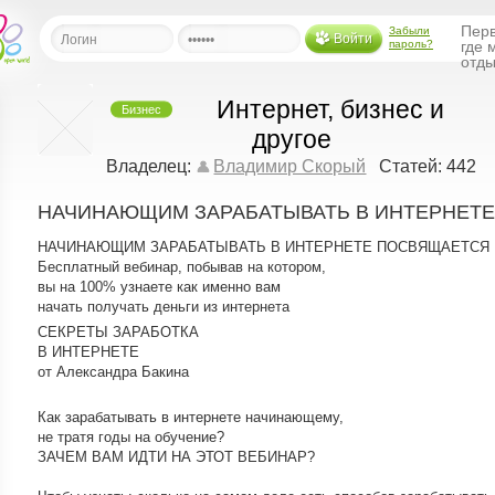
Перв
Забыли
Войти
пароль?
где 
отды
Интернет, бизнес и
Бизнес
льная
другое
Владелец:
Владимир Скорый
Статей: 442
ница
щения
НАЧИНАЮЩИМ ЗАРАБАТЫВАТЬ В ИНТЕРНЕТ
ья
НАЧИНАЮЩИМ ЗАРАБАТЫВАТЬ В ИНТЕРНЕТЕ ПОСВЯЩАЕТСЯ
ласить друзей
Бесплатный вебинар, побывав на котором,
вы на 100% узнаете как именно вам
ая
начать получать деньги из интернета
я
СЕКРЕТЫ ЗАРАБОТКА
ты
В ИНТЕРНЕТЕ
от Александра Бакина
а
а
Как зарабатывать в интернете начинающему,
не тратя годы на обучение?
менты
ать рассылку
ЗАЧЕМ ВАМ ИДТИ НА ЭТОТ ВЕБИНАР?
еренции