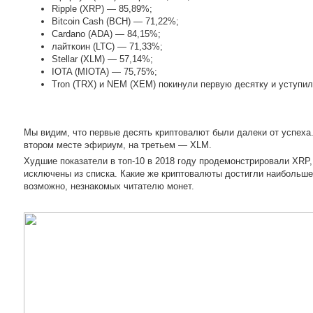
Ripple (XRP) — 85,89%;
Bitcoin Cash (BCH) — 71,22%;
Cardano (ADA) — 84,15%;
лайткоин (LTC) — 71,33%;
Stellar (XLM) — 57,14%;
IOTA (MIOTA) — 75,75%;
Tron (TRX) и NEM (XEM) покинули первую десятку и уступил
Мы видим, что первые десять криптовалют были далеки от успеха
втором месте эфириум, на третьем — XLM.
Худшие показатели в топ-10 в 2018 году продемонстрировали XRP,
исключены из списка. Какие же криптовалюты достигли наибольшег
возможно, незнакомых читателю монет.