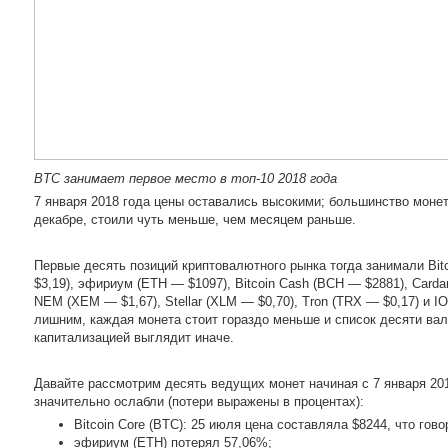
BTC занимает первое место в топ-10 2018 года
7 января 2018 года цены оставались высокими; большинство монет
декабре, стоили чуть меньше, чем месяцем раньше.
Первые десять позиций криптовалютного рынка тогда занимали Bitc
$3,19), эфириум (ETH — $1097), Bitcoin Cash (BCH — $2881), Carda
NEM (XEM — $1,67), Stellar (XLM — $0,70), Tron (TRX — $0,17) и I
лишним, каждая монета стоит гораздо меньше и список десяти ва
капитализацией выглядит иначе.
Давайте рассмотрим десять ведущих монет начиная с 7 января 2018
значительно ослабли (потери выражены в процентах):
Bitcoin Core (BTC): 25 июля цена составляла $8244, что гов
эфириум (ETH) потерял 57,06%;