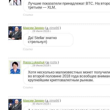
Лучшие показатели принадлежат BTC. На второ
третьем — XLM.
Ссылка
Максим Зинкин
(
zima96
)
29 Июля 2018 г.
Да! Stellar знатно
стрельнул)
Ссылка
Raisa Lukashuk
(
rozita
)
29 Июля 2018 г.
Хотя несколько малоизвестных монет получили
во второй половине 2018 года всеобщее вниман
крупнейшим криптовалютным рынкам.
Ссылка
Максим Зинкин
(
zima96
)
30 Июля 2018 г.