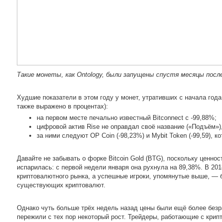
Такие монеты, как Ontology, были запущены спустя месяцы после
Худшие показатели в этом году у монет, утративших с начала года
также выражено в процентах):
на первом месте печально известный Bitconnect с -99,88%;
цифровой актив Rise не оправдал своё название («Подъём»),
за ними следуют OP Coin (-98,23%) и Mybit Token (-99,59), к
Давайте не забывать о форке Bitcoin Gold (BTG), поскольку ценно
испарилась: с первой недели января она рухнула на 89,38%. В 20
криптовалютного рынка, а успешные игроки, упомянутые выше, — 
существующих криптовалют.
Однако чуть больше трёх недель назад цены были ещё более без
пережили с тех пор некоторый рост. Трейдеры, работающие с крип