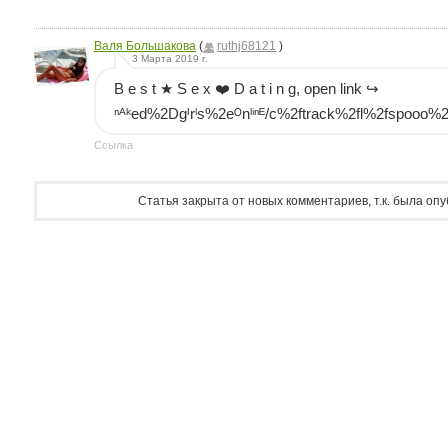
Валя Большакова
(
ruthj68121
)
3 Марта 2019 г.
B e s t ★ S e x ❤️ D a t i n g, open link ↪
ⁿᴬᵏed%2Dgᴵrˡs%2eᴼnˡⁱⁿᴱ/c%2ftrack%2fl%2fspooo%
Ссылка
Статья закрыта от новых комментариев, т.к. была оп