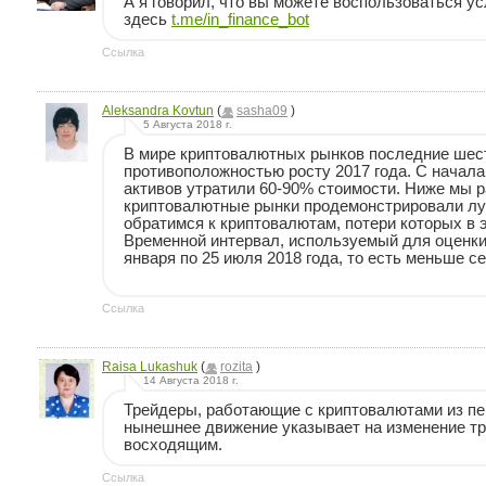
А я говорил, что вы можете воспользоваться у
здесь
t.me/in_finance_bot
Ссылка
Aleksandra Kovtun
(
sasha09
)
5 Августа 2018 г.
В мире криптовалютных рынков последние шес
противоположностью росту 2017 года. С начал
активов утратили 60-90% стоимости. Ниже мы р
криптовалютные рынки продемонстрировали луч
обратимся к криптовалютам, потери которых в
Временной интервал, используемый для оценки
января по 25 июля 2018 года, то есть меньше с
Ссылка
Raisa Lukashuk
(
rozita
)
14 Августа 2018 г.
Трейдеры, работающие с криптовалютами из пер
нынешнее движение указывает на изменение тр
восходящим.
Ссылка