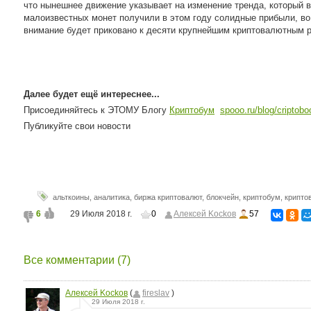
что нынешнее движение указывает на изменение тренда, который 
малоизвестных монет получили в этом году солидные прибыли, во
внимание будет приковано к десяти крупнейшим криптовалютным 
Далее будет ещё интереснее...
Присоединяйтесь к ЭТОМУ Блогу
Криптобум
spooo.ru/blog/criptob
Публикуйте свои новости
альткоины
,
аналитика
,
биржа криптовалют
,
блокчейн
,
криптобум
,
крипто
6
29 Июля 2018 г.
0
Aлексей Kockoв
57
Все комментарии (7)
Aлексей Kockoв
(
fireslav
)
29 Июля 2018 г.