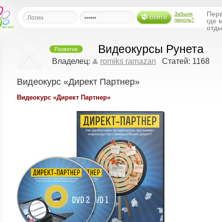
Перв
Забыли
Войти
пароль?
где 
отды
Видеокурсы Рунета
Развитие
льная
Владелец:
romiks ramazan
Статей: 1168
Видеокурс «Директ Партнер»
ница
щения
Видеокурс «Директ Партнер»
ья
ласить друзей
ая
я
ты
а
а
менты
ать рассылку
еренции