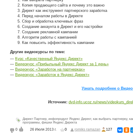
Копия продающего сайта и почему это важно
Директ как инструмент партнерского заработка
Перед началом работы в Директе
Сбор и обработка ключевых фраз
Создание аккаунта в Директ и его настройки
Создание рекламной кампании
Алгоритм работы с кампанией
Как повысить эффективность кампании
Другие видеокурсы по теме:
—
Курс «Качественный Яндекс.Директ»
—
Видеокурс «Прибыльный Яндекс.Директ за 1 день»
—
Видеокурс «Заработок на партнерках»
—
Видеокурс «Заработок в Яндекс.Директ»
Узнать подробнее о Видео
Источник:
dvd-info.ucoz.ru/news/videokurs_dire
Директ Партнер
,
инфопродукт Яндекс Директ
,
как выбрать партнерку
,
ка
программы
,
фишки Яндекс Директа
0
26 Июля 2013 г.
0
romiks ramazan
127