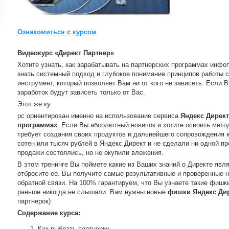
ройки
д
Ознакомиться с курсом
Видеокурс «Директ Партнер»
Хотите узнать, как зарабатывать на партнерских программах инф
знать системный подход и глубокое понимание принципов работы с
инструмент, который позволяет Вам ни от кого не зависеть. Если
заработок будут зависеть только от Вас.
Этот же ку
рс ориентирован именно на использование сервиса
Яндекс Директ
программах
. Если Вы абсолютный новичок и хотите освоить метод
требует создания своих продуктов и дальнейшего сопровождения 
сотен или тысяч рублей в Яндекс Директ и не сделали ни одной пр
продажи состоялись, но не окупили вложения.
В этом тренинге Вы поймете какие из Ваших знаний о Директе явл
отбросите ее. Вы получите самые результативные и проверенные 
обратной связи. На 100% гарантируем, что Вы узнаете такие фишки
раньше никогда не слышали. Вам нужны новые
фишки Яндекс Ди
партнерок)
Содержание курса:
Как выбрать партнерку