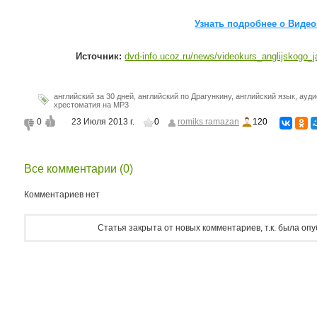
Узнать подробнее о Видео
Источник:
dvd-info.ucoz.ru/news/videokurs_anglijskogo_j
английский за 30 дней
,
английский по Драгункину
,
английский язык
,
ауди
хрестоматия на МР3
0
23 Июля 2013 г.
0
romiks ramazan
120
Все комментарии (0)
Комментариев нет
Статья закрыта от новых комментариев, т.к. была оп