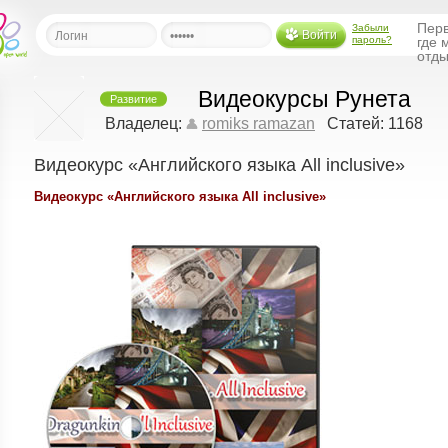
Перв
Забыли
Войти
пароль?
где 
отды
Видеокурсы Рунета
Развитие
льная
Владелец:
romiks ramazan
Статей: 1168
Видеокурс «Английского языка All inclusive»
ница
щения
Видеокурс «Английского языка All inclusive»
ья
ласить друзей
ая
я
ты
а
а
менты
ать рассылку
еренции