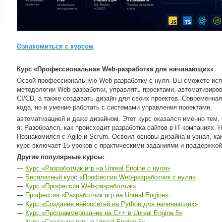
ройки
д
Ознакомиться с курсом
Курс «Профессиональная Web-разработка для начинающих»
Освой профессиональную Web‑разработку с нуля. Вы сможете исп
методологии Web-разработки, управлять проектами, автоматизиров
CI/CD, а также создавать дизайн для своих проектов. Современная
кода, но и умение работать с системами управления проектами,
автоматизацией и даже дизайном. Этот курс оказался именно тем, 
я: Разобрался, как происходит разработка сайтов в IT-компаниях. 
Познакомился с Agile и Scrum. Освоил основы дизайна и узнал, как
курс включает 15 уроков с практическими заданиями и поддержкой
Другие популярные курсы:
—
Курс «Разработчик игр на Unreal Engine с нуля»
—
Бесплатный курс «Профессия Web-разработчик с нуля»
—
Курс «Профессия Web-разработчик»
—
Профессия «Разработчик игр на Unreal Engine»
—
Курс «Создание нейросетей на Python для начинающих»
—
Курс «Программирование на C++ в Unreal Engine 5»
—
Курс «Создание игр на Unreal Engine 5»