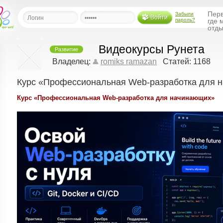
Перв
Забыли
Войти
пароль?
где 
отды
Видеокурсы Рунета
Развитие
льная
Владелец:
romiks ramazan
Статей: 1168
Курс «Профессиональная Web-разработка для 
ница
щения
Курс «Профессиональная Web-разработка для начинающих»
ья
ласить друзей
ая
я
ты
а
а
менты
ать рассылку
еренции