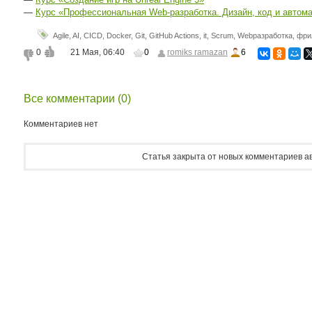
—
Курс «Профессиональная Web-разработка. Дизайн, код и автом
Agile
,
AI
,
CICD
,
Docker
,
Git
,
GitHub Actions
,
it
,
Scrum
,
Webразработка
,
фри
0
21 Мая, 06:40
0
romiks ramazan
6
Все комментарии (0)
Комментариев нет
Статья закрыта от новых комментариев а