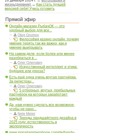
16 Декабря 2024 г.
→
Фотография и
жизнь(дневник)
→
Как стать лучшей
версией себя! Учись готовить
Прямой эфир
Онлайн-магазин РыбачОК — это
удобный выбор для все...
Oleg Gromov
Философия казино онлайн: почему
умение терять так же важно, как и
умение выигрывать
На самом деле, если более или менее
разобраться в ...
Олег Олегович
Искусственный интеллект и этика:
будущее или угроза?
Есть ещё одна очень крутая партнёрка.
За регистрац...
Олег Олегович
5 отборных, крутых, прибыльных
партнёрок на которых заработает
каждый
Да, нам нужно сделать все возможное,
чтобы не нано...
Nele Meier
Тренды ландшафтного дизайна в
2025 году: естественность и
экологичность
www.signaljammerphone.com/de/handy-