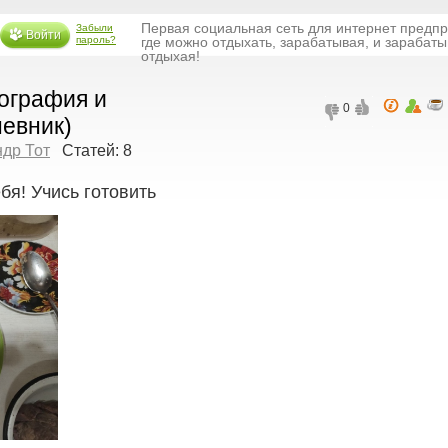
Первая социальная сеть для интернет предп
Забыли
Войти
пароль?
где можно отдыхать, зарабатывая, и зарабаты
отдыхая!
ография и
0
евник)
др Тот
Статей: 8
бя! Учись готовить