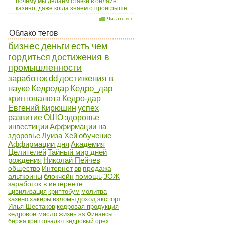
почему мы делаем ставки в онлайн
казино, даже когда знаем о проигрыше
Читать все
Облако тегов
бизнес
деньги
есть чем
гордиться
достижения в
промышленности
заработок
dd
достижения в
науке
Кедродар
Кедро_дар
криптовалюта
Кедро-дар
Евгений Кирюшин
успех
развитие
ОШО
здоровье
инвестиции
Аффирмации на
здоровье
Луиза Хей
обучение
Аффирмации дня
Академия
Целителей
Тайный мир дней
рождения
Николай Пейчев
общество
Интернет
вв
продажа
альткоины
блокчейн
помощь
ЗОЖ
заработок в интернете
цивилизация
криптобум
молитва
казино
хакеры
взломы
доход
экспорт
Илья Шестаков
кедровая продукция
кедровое масло
жизнь
ss
Финансы
биржа криптовалют
кедровый орех