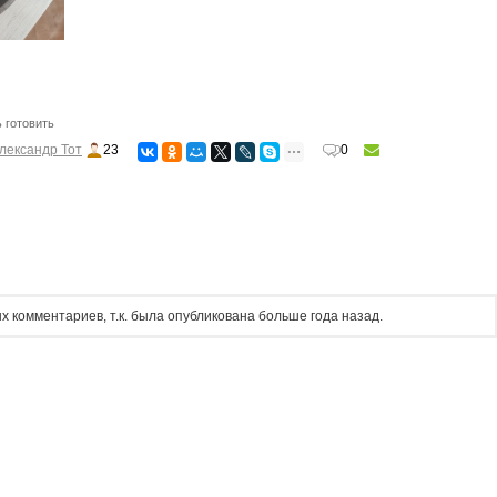
 готовить
лександр Тот
23
0
х комментариев, т.к. была опубликована больше года назад.