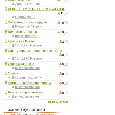
12,00
Данияр Нуралиев
РЕВОЛЮЦИЯ В МЕТАЛЛООБРАБОТКЕ
11,00
Сергей Козел
Интернет, бизнес и другое
10,00
Владимир Скорый
Видеокурсы Рунета
10,00
romiks ramazan
Прописка в Киеве
3,00
Yuriy1976 Никонов
Оформление загранпаспорта в Киеве
0,00
Yuriy1976 Никонов
Спорт и здоровье
0,00
вячеслав иванов
Славрус
0,00
сергей николайчук
Помощь в получении диплома
0,00
вячеслав иванов
Ремонт и строительство
0,00
вячеслав иванов
Весь каталог
Похожие публикации