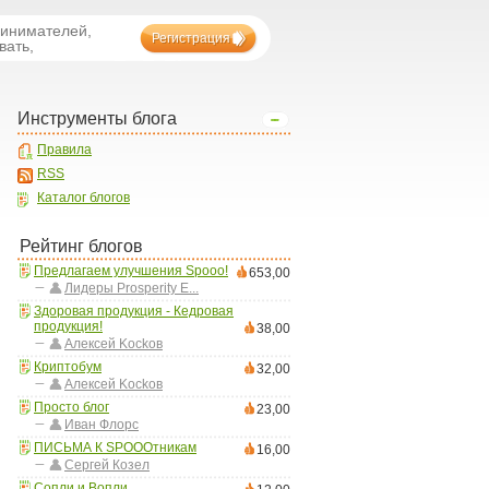
ринимателей,
Регистрация
вать,
Инструменты блога
Правила
RSS
Каталог блогов
Рейтинг блогов
Предлагаем улучшения Spooo!
653,00
Лидеры Prosperity E...
Здоровая продукция - Кедровая
продукция!
38,00
Aлексей Kockoв
Криптобум
32,00
Aлексей Kockoв
Просто блог
23,00
Иван Флорс
ПИСЬМА К SPOOOтникам
16,00
Сергей Козел
Сопли и Вопли