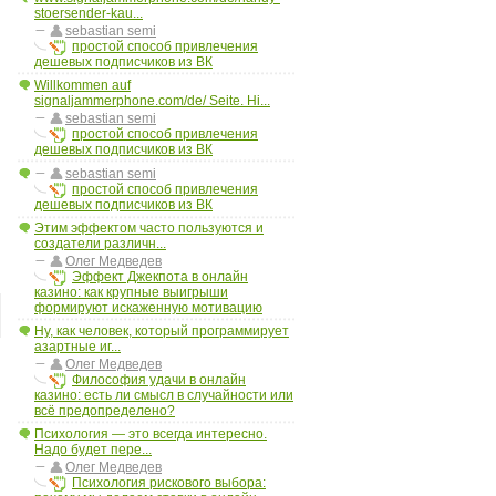
stoersender-kau...
sebastian semi
простой способ привлечения
дешевых подписчиков из ВК
Willkommen auf
signaljammerphone.com/de/ Seite. Hi...
sebastian semi
простой способ привлечения
дешевых подписчиков из ВК
sebastian semi
простой способ привлечения
дешевых подписчиков из ВК
Этим эффектом часто пользуются и
создатели различн...
Олег Медведев
Эффект Джекпота в онлайн
казино: как крупные выигрыши
формируют искаженную мотивацию
Ну, как человек, который программирует
азартные иг...
Олег Медведев
Философия удачи в онлайн
казино: есть ли смысл в случайности или
всё предопределено?
Психология — это всегда интересно.
Надо будет пере...
Олег Медведев
Психология рискового выбора: