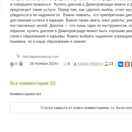
и совершенствоваться. Купить диплом в Димитровграде можно в 
ройки
предлагают такие услуги. Перед тем, как сделать выбор, стоит изу
д
убедиться в ее надежности. Важно помнить, что приобретение ди
достижения успеха в карьере. Важно также иметь опыт работы, ум
поставленных целей. Диплом — это лишь один из инструментов, к
образом, купить диплом в Димитровграде может быть хорошим реш
своего образования и карьеры. Важно выбрать надежное учреждени
бумажка, но и ваше образование и знания.
http://diplomsabesta.com/
0
26 Ноября 2024 г.
0
Kostya Nikiforov
13
Все комментарии (0)
Комментариев нет
Статья закрыта от новых комментариев, т.к. была оп