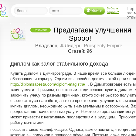
Перв
Забыли
Войти
пароль?
где 
отды
Предлагаем улучшения
Развитие
льная
Spooo!
Владелец:
Лидеры Prosperity Empire
ница
Статей: 96
щения
Диплом как залог стабильного дохода
ья
ласить друзей
Купить диплом в Димитровграде. В наше время все больше людей 
образование и карьеру. Одним из способов достичь этой цели явл
ая
http://diplomsabesta.com/diplom-magistra/
. В Димитровграде есть м
я
такие услуги. Причины, по которым люди решают купить диплом, м
закончить учебу по разным причинам, кто-то хочет быстро получи
ты
своего статуса на работе, а кто-то просто хочет улучшить свои зн
а
купить диплом, необходимо быть внимательным и осторожным. Ва
а
предоставляет качественные услуги. Некоторые организации могу
может привести к негативным последствиям в будущем. Приобрет
работу мечты или
менты
ать рассылку
повысить свою квалификацию. Однако, важно помнить, что диплом 
еренции
которые вы получили в процессе обучения. Поэтому, даже если в