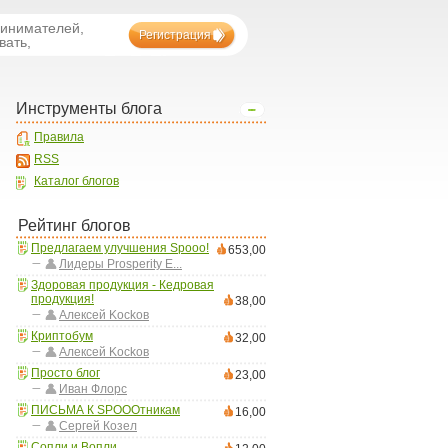
ринимателей,
Регистрация
вать,
Инструменты блога
Правила
RSS
Каталог блогов
Рейтинг блогов
Предлагаем улучшения Spooo!
653,00
Лидеры Prosperity E...
Здоровая продукция - Кедровая
продукция!
38,00
Aлексей Kockoв
Криптобум
32,00
Aлексей Kockoв
Просто блог
23,00
Иван Флорс
ПИСЬМА К SPOOOтникам
16,00
Сергей Козел
Сопли и Вопли