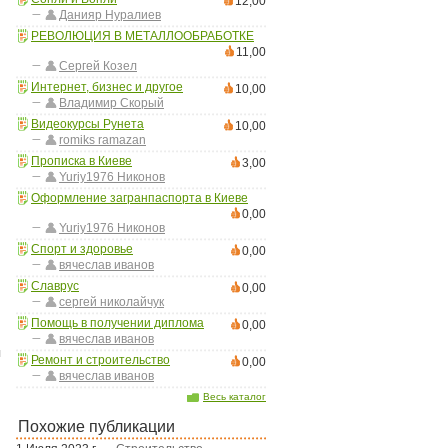
12,00
Данияр Нуралиев
РЕВОЛЮЦИЯ В МЕТАЛЛООБРАБОТКЕ
11,00
Сергей Козел
Интернет, бизнес и другое
10,00
Владимир Скорый
Видеокурсы Рунета
10,00
romiks ramazan
Прописка в Киеве
3,00
Yuriy1976 Никонов
Оформление загранпаспорта в Киеве
0,00
Yuriy1976 Никонов
Спорт и здоровье
0,00
вячеслав иванов
Славрус
0,00
сергей николайчук
Помощь в получении диплома
0,00
вячеслав иванов
я
Ремонт и строительство
0,00
вячеслав иванов
Весь каталог
Похожие публикации