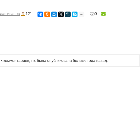
лав иванов
121
0
х комментариев, т.к. была опубликована больше года назад.