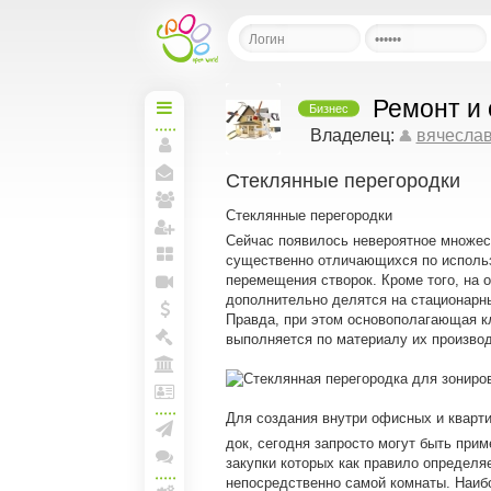
Ремонт и 
Бизнес
Начальная
Владелец:
вячеслав
Моя
Стеклянные перегородки
страница
Мои
сообщения
Стеклянные перегородки
Мои
друзья
Сейчас появилось невероятное множес
Пригласить друзей
существенно отличающихся по использ
Мои
перемещения створок. Кроме того, на о
блоги
дополнительно делятся на стационарн
Прямая
линия
Правда, при этом основополагающая к
Мои
выполняется по материалу их производ
спунты
Моя
Биржа
Моя
Арена
Лига
Для создания внутри офисных и кварт
и
документы
док, сегодня запросто могут быть пр
Создать рассылку
закупки которых как правило определя
Конференции
непосредственно самой комнаты. Наиб