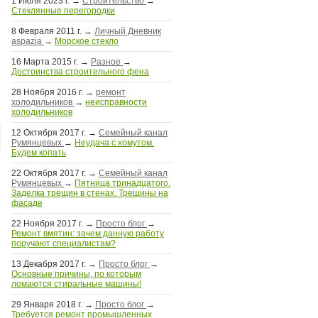
1 Июля 2023 г.
→
Строительство
→
Стеклянные перегородки
8 Февраля 2011 г.
→
Личный Дневник
aspazia
→
Морское стекло
16 Марта 2015 г.
→
Разное
→
Достоинства строительного фена
28 Ноября 2016 г.
→
ремонт
холодильников
→
неисправности
холодильников
12 Октября 2017 г.
→
Семейный канал
Румянцевых
→
Неудача с хомутом.
Будем копать
22 Октября 2017 г.
→
Семейный канал
Румянцевых
→
Пятница тринадцатого.
Заделка трещин в стенах. Трещины на
фасаде
22 Ноября 2017 г.
→
Просто блог
→
Ремонт вмятин: зачем данную работу
поручают специалистам?
13 Декабря 2017 г.
→
Просто блог
→
Основные причины, по которым
ломаются стиральные машины!
29 Января 2018 г.
→
Просто блог
→
Требуется ремонт промышленных