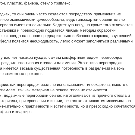
тон, пластик, фанера, стекло триплекс.
одках, то они очень часто создаются посредством применения не
ченное экономически целесообразно, ведь гипсокартон сравнительно
ериала имеет относительно бюджетную цену, но кроме того отличается
установки и превосходно поддается любым методам обработки.
ески всегда на основе предварительно собранного каркаса, внутренний
ти|если появится необходимость, легко сможет заполняться различными
и у вас нет никакой нужды, самым комфортным видом перегородок
 раздвижного типа из стекла и алюминия. Этого типа перегородки
да имеется весьма существенная потребность в разделении на зоны
севозможных проходов.
движных перегородок реально использование гипсокартона, вместе с
риемлем, так как материал на основе гипса не отличается
м, подвижные перегородки сейчас изготавливают из прочного стекла и
териалы, при сравнении с иными, не только отличаются максимально
енительно к практичности и эстетичности, но и превосходно сочетаютс
офиса и квартиры.