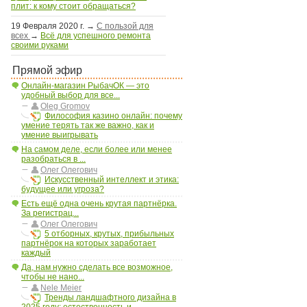
плит: к кому стоит обращаться?
19 Февраля 2020 г.
→
С пользой для
всех
→
Всё для успешного ремонта
своими руками
Прямой эфир
Онлайн-магазин РыбачОК — это
удобный выбор для все...
Oleg Gromov
Философия казино онлайн: почему
умение терять так же важно, как и
умение выигрывать
На самом деле, если более или менее
разобраться в ...
Олег Олегович
Искусственный интеллект и этика:
будущее или угроза?
Есть ещё одна очень крутая партнёрка.
За регистрац...
Олег Олегович
5 отборных, крутых, прибыльных
партнёрок на которых заработает
каждый
Да, нам нужно сделать все возможное,
чтобы не нано...
Nele Meier
Тренды ландшафтного дизайна в
2025 году: естественность и