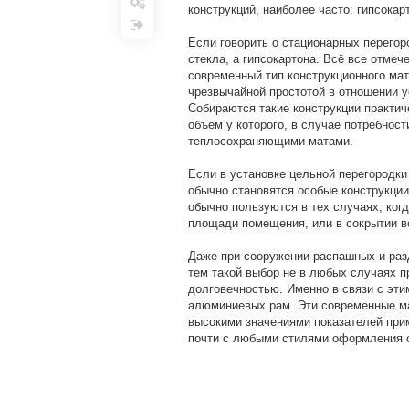
конструкций, наиболее часто: гипсокар
Настройки
Выход
Если говорить о стационарных перегор
стекла, а гипсокартона. Всё все отме
современный тип конструкционного мат
чрезвычайной простотой в отношении 
Собираются такие конструкции практич
объем у которого, в случае потребнос
теплосохраняющими матами.
Если в установке цельной перегородк
обычно становятся особые конструкции
обычно пользуются в тех случаях, ког
площади помещения, или в сокрытии в
Даже при сооружении распашных и раз
тем такой выбор не в любых случаях п
долговечностью. Именно в связи с эти
алюминиевых рам. Эти современные ма
высокими значениями показателей прим
почти с любыми стилями оформления 