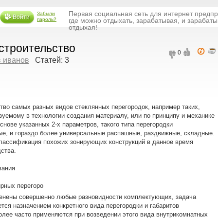
Первая социальная сеть для интернет предп
Забыли
Войти
пароль?
где можно отдыхать, зарабатывая, и зарабаты
отдыхая!
строительство
0
 иванов
Статей: 3
тво самых разных видов стеклянных перегородок, например таких,
уемому в технологии создания материалу, или по принципу и механике
снове указанных 2-х параметров, такого типа перегородки
ые, и гораздо более универсальные распашные, раздвижные, складные.
лассификация похожих зонирующих конструкций в данное время
ства.
ирных перегоро
именены совершенно любые разновидности комплектующих, задача
ется назначением конкретного вида перегородки и габаритов
олее часто применяются при возведении этого вида внутрикомнатных