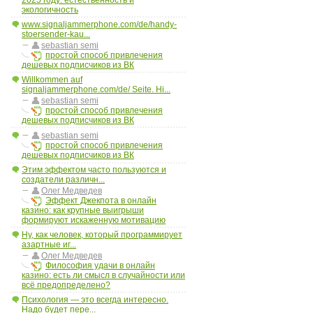
экологичность
www.signaljammerphone.com/de/handy-
stoersender-kau...
sebastian semi
простой способ привлечения
дешевых подписчиков из ВК
Willkommen auf
signaljammerphone.com/de/ Seite. Hi...
sebastian semi
простой способ привлечения
дешевых подписчиков из ВК
sebastian semi
простой способ привлечения
дешевых подписчиков из ВК
Этим эффектом часто пользуются и
создатели различн...
Олег Медведев
Эффект Джекпота в онлайн
казино: как крупные выигрыши
формируют искаженную мотивацию
Ну, как человек, который программирует
азартные иг...
Олег Медведев
Философия удачи в онлайн
казино: есть ли смысл в случайности или
всё предопределено?
Психология — это всегда интересно.
Надо будет пере...