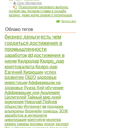
Олег Медведев
Психология рискового выбора:
почему мы делаем ставки в онлайн
казино, даже когда знаем о проигрыше
Читать все
Облако тегов
бизнес
деньги
есть чем
гордиться
достижения в
промышленности
заработок
dd
достижения в
науке
Кедродар
Кедро_дар
криптовалюта
Кедро-дар
Евгений Кирюшин
успех
развитие
ОШО
здоровье
инвестиции
Аффирмации на
здоровье
Луиза Хей
обучение
Аффирмации дня
Академия
Целителей
Тайный мир дней
рождения
Николай Пейчев
общество
Интернет
вв
продажа
альткоины
блокчейн
помощь
ЗОЖ
заработок в интернете
цивилизация
криптобум
молитва
казино
хакеры
взломы
доход
экспорт