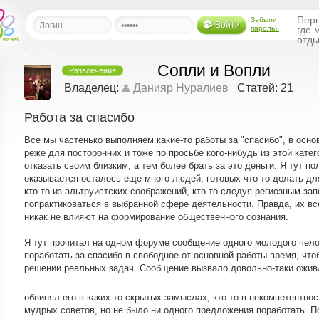
Перв
Забыли
Войти
пароль?
где 
отды
Сопли и Вопли
Развлечения
льная
Владелец:
Данияр Нуралиев
Статей: 21
Работа за спасибо
ница
щения
Все мы частенько выполняем какие-то работы за "спасибо", в осно
ья
реже для посторонних и тоже по просьбе кого-нибудь из этой кате
ласить друзей
отказать своим близким, а тем более брать за это деньги. Я тут п
оказывается осталось еще много людей, готовых что-то делать дл
кто-то из альтруистских соображений, кто-то следуя региозным зап
ая
попрактиковаться в выбранной сфере деятельности. Правда, их вс
я
никак не влияют на формирование общественного сознания.
ты
а
Я тут прочитал на одном форуме сообщение одного молодого чело
поработать за спасибо в свободное от основной работы время, что
а
решении реальных задач. Сообщение вызвало довольно-таки ожив
менты
ать рассылку
обвинял его в каких-то скрытых замыслах, кто-то в некомпетентно
еренции
мудрых советов, но не было ни одного предложения поработать. П