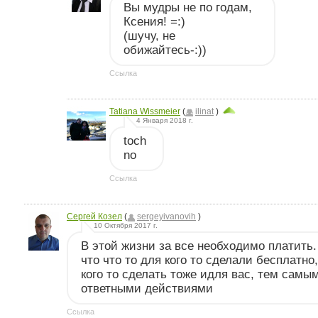
Вы мудры не по годам,
Ксения! =:)
(шучу, не
обижайтесь-:))
Ссылка
Tatiana Wissmeier
(
ilinat
)
4 Января 2018 г.
toch
no
Ссылка
Сергей Козел
(
sergeyivanovih
)
10 Октября 2017 г.
В этой жизни за все необходимо платить.
что что то для кого то сделали бесплатно
кого то сделать тоже идля вас, тем самым
ответными действиями
Ссылка