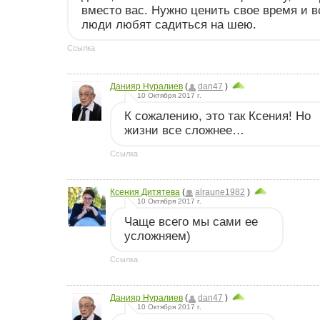
вместо вас. Нужно ценить свое время и в
люди любят садиться на шею.
Ссылка
Данияр Нуралиев
(
dan47
)
10 Октября 2017 г.
К сожалению, это так Ксения! Но
жизни все сложнее…
Ссылка
Ксения Дитятева
(
alraune1982
)
10 Октября 2017 г.
Чаще всего мы сами ее
усложняем)
Ссылка
Данияр Нуралиев
(
dan47
)
10 Октября 2017 г.