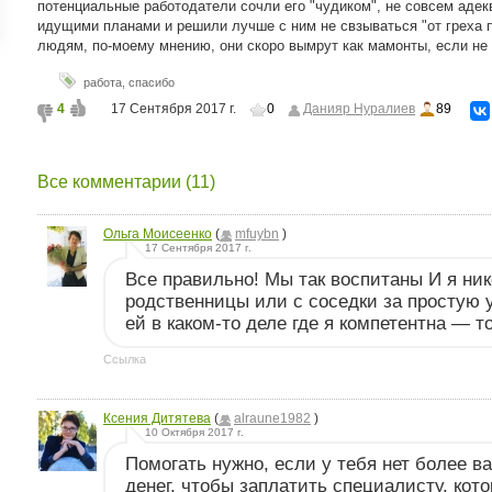
потенциальные работодатели сочли его "чудиком", не совсем аде
ройки
идущими планами и решили лучше с ним не свзываться "от греха 
людям, по-моему мнению, они скоро вымрут как мамонты, если не
д
работа
,
спасибо
4
17 Сентября 2017 г.
0
Данияр Нуралиев
89
Все комментарии (11)
Ольга Моисеенко
(
mfuybn
)
17 Сентября 2017 г.
Все правильно! Мы так воспитаны И я ник
родственницы или с соседки за простую у
ей в каком-то деле где я компетентна — т
Ссылка
Ксения Дитятева
(
alraune1982
)
10 Октября 2017 г.
Помогать нужно, если у тебя нет более в
денег, чтобы заплатить специалисту, кот