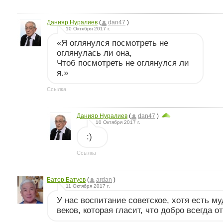
Данияр Нуралиев
(
dan47
)
10 Октября 2017 г.
«Я оглянулся посмотреть не
оглянулась ли она,
Чтоб посмотреть не оглянулся ли
я.»
Ссылка
Данияр Нуралиев
(
dan47
)
10 Октября 2017 г.
:)
Ссылка
Батор Батуев
(
ardan
)
11 Октября 2017 г.
У нас воспитание советское, хотя есть м
веков, которая гласит, что добро всегда 