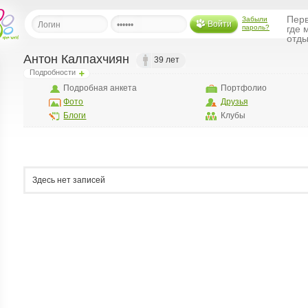
Перв
Забыли
Войти
пароль?
где 
отды
Антон Калпахчиян
39 лет
Подробности
льная
Подробная анкета
Портфолио
Фото
Друзья
ница
Блоги
Клубы
щения
ья
ласить друзей
Здесь нет записей
ая
я
ты
а
а
менты
ать рассылку
еренции