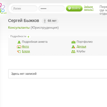
Перв
Забыли
Войти
пароль?
где 
отды
Сергей Быжков
68 лет
Консультанты
(Юриспруденция)
льная
Подробности
ница
Подробная анкета
Портфолио
щения
Фото
Друзья
ья
Блоги
Клубы
ласить друзей
ая
я
Здесь нет записей
ты
а
а
менты
ать рассылку
еренции