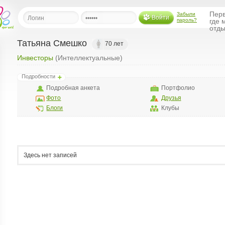
Перв
Забыли
Войти
пароль?
где 
отды
Татьяна Смешко
70 лет
Инвесторы
(Интеллектуальные)
льная
Подробности
ница
Подробная анкета
Портфолио
щения
Фото
Друзья
ья
Блоги
Клубы
ласить друзей
ая
я
Здесь нет записей
ты
а
а
менты
ать рассылку
еренции