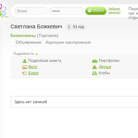
Перв
Забыли
Войти
пароль?
где 
отды
Светлана Божкевич
51 год
Бизнесмены
(Торговля)
льная
Объявление:
Хорошее настроение
ница
Подробности
щения
Подробная анкета
Портфолио
ья
Фото
Друзья
ласить друзей
Блоги
Клубы
ая
я
ты
Здесь нет записей
а
а
менты
ать рассылку
еренции