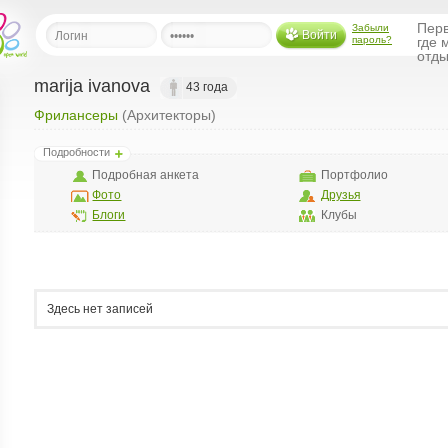
Перв
Забыли
Войти
пароль?
где 
отды
marija ivanova
43 года
Фрилансеры
(Архитекторы)
льная
Подробности
ница
Подробная анкета
Портфолио
щения
Фото
Друзья
ья
Блоги
Клубы
ласить друзей
ая
я
Здесь нет записей
ты
а
а
менты
ать рассылку
еренции