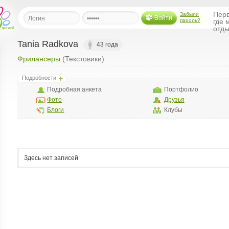
Перв
Забыли
Войти
пароль?
где 
отды
Tania Radkova
43 года
Фрилансеры
(Текстовики)
льная
Подробности
ница
Подробная анкета
Портфолио
щения
Фото
Друзья
ья
Блоги
Клубы
ласить друзей
ая
я
Здесь нет записей
ты
а
а
менты
ать рассылку
еренции