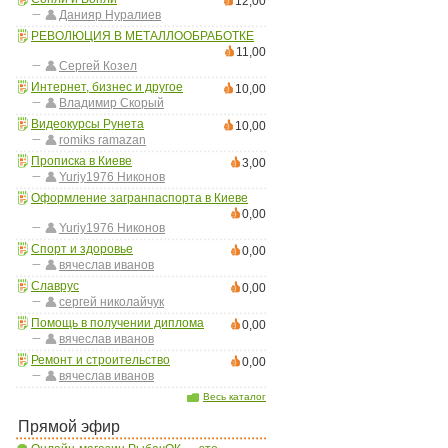
12,00
Данияр Нуралиев
РЕВОЛЮЦИЯ В МЕТАЛЛООБРАБОТКЕ
11,00
Сергей Козел
Интернет, бизнес и другое
10,00
Владимир Скорый
Видеокурсы Рунета
10,00
romiks ramazan
Прописка в Киеве
3,00
Yuriy1976 Никонов
Оформление загранпаспорта в Киеве
0,00
Yuriy1976 Никонов
Спорт и здоровье
0,00
вячеслав иванов
Славрус
0,00
сергей николайчук
Помощь в получении диплома
0,00
вячеслав иванов
Ремонт и строительство
0,00
вячеслав иванов
Весь каталог
Прямой эфир