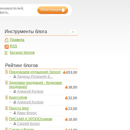
ринимателей,
Регистрация
вать,
Инструменты блога
Правила
RSS
Каталог блогов
Рейтинг блогов
Предлагаем улучшения Spooo!
653,00
Лидеры Prosperity E...
Здоровая продукция - Кедровая
продукция!
38,00
Aлексей Kockoв
Криптобум
32,00
Aлексей Kockoв
Просто блог
23,00
Иван Флорс
ПИСЬМА К SPOOOтникам
16,00
Сергей Козел
Сопли и Вопли