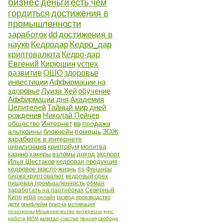
бизнес
деньги
есть чем
гордиться
достижения в
промышленности
заработок
dd
достижения в
науке
Кедродар
Кедро_дар
криптовалюта
Кедро-дар
Евгений Кирюшин
успех
развитие
ОШО
здоровье
инвестиции
Аффирмации на
здоровье
Луиза Хей
обучение
Аффирмации дня
Академия
Целителей
Тайный мир дней
рождения
Николай Пейчев
общество
Интернет
вв
продажа
альткоины
блокчейн
помощь
ЗОЖ
заработок в интернете
цивилизация
криптобум
молитва
казино
хакеры
взломы
доход
экспорт
Илья Шестаков
кедровая продукция
кедровое масло
жизнь
ss
Финансы
биржа криптовалют
кедровый орех
пищевая промышленность
обман
заработать на партнёрках
Северный
Кипр
игра
онлайн
развод
производство
дети
орифлейм
притча
мотивация
лохотроны
Мошенничество
интересно
курс
работа
МЛМ
капитал
счастье
пенсия
свобода