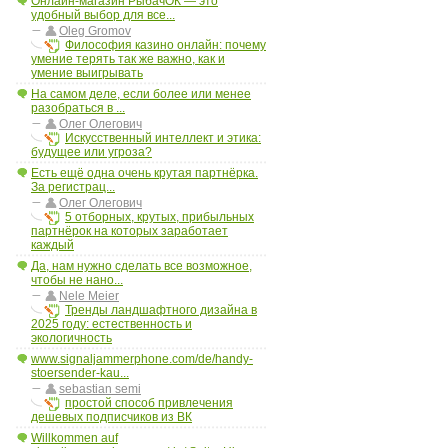
Онлайн-магазин РыбачОК — это
удобный выбор для все...
Oleg Gromov
Философия казино онлайн: почему
умение терять так же важно, как и
умение выигрывать
На самом деле, если более или менее
разобраться в ...
Олег Олегович
Искусственный интеллект и этика:
будущее или угроза?
Есть ещё одна очень крутая партнёрка.
За регистрац...
Олег Олегович
5 отборных, крутых, прибыльных
партнёрок на которых заработает
каждый
Да, нам нужно сделать все возможное,
чтобы не нано...
Nele Meier
Тренды ландшафтного дизайна в
2025 году: естественность и
экологичность
www.signaljammerphone.com/de/handy-
stoersender-kau...
sebastian semi
простой способ привлечения
дешевых подписчиков из ВК
Willkommen auf