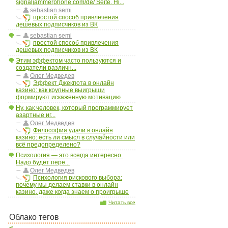
signaljammerphone.com/de/ Seite. Hi...
sebastian semi
простой способ привлечения
дешевых подписчиков из ВК
sebastian semi
простой способ привлечения
дешевых подписчиков из ВК
Этим эффектом часто пользуются и
создатели различн...
Олег Медведев
Эффект Джекпота в онлайн
казино: как крупные выигрыши
формируют искаженную мотивацию
Ну, как человек, который программирует
азартные иг...
Олег Медведев
Философия удачи в онлайн
казино: есть ли смысл в случайности или
всё предопределено?
Психология — это всегда интересно.
Надо будет пере...
Олег Медведев
Психология рискового выбора:
почему мы делаем ставки в онлайн
казино, даже когда знаем о проигрыше
Читать все
Облако тегов