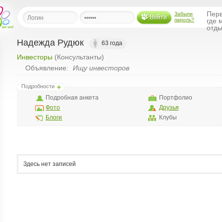
Перв
Забыли
Войти
пароль?
где 
отды
Надежда Рудюк
63 года
Инвесторы
(Консультанты)
льная
Объявление:
Ищу инвесторов
ница
Подробности
щения
Подробная анкета
Портфолио
ья
Фото
Друзья
ласить друзей
Блоги
Клубы
ая
я
ты
Здесь нет записей
а
а
менты
ать рассылку
еренции