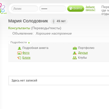
Перв
Забыли
Войти
пароль?
где 
отды
Мария Солодовник
49 лет
Консультанты
(Переводы/тексты)
льная
Объявление:
Хорошее настроение
ница
Подробности
щения
Подробная анкета
Портфолио
ья
Фото
Друзья
ласить друзей
Блоги
Клубы
ая
я
ты
Здесь нет записей
а
а
менты
ать рассылку
еренции