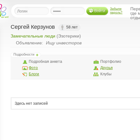
Перв
Забыли
Войти
пароль?
где 
отды
Сергей Керзунов
58 лет
Замечательные люди
(Эзотерики)
льная
Объявление:
Ищу инвесторов
ница
Подробности
щения
Подробная анкета
Портфолио
ья
Фото
Друзья
ласить друзей
Блоги
Клубы
ая
я
ты
Здесь нет записей
а
а
менты
ать рассылку
еренции