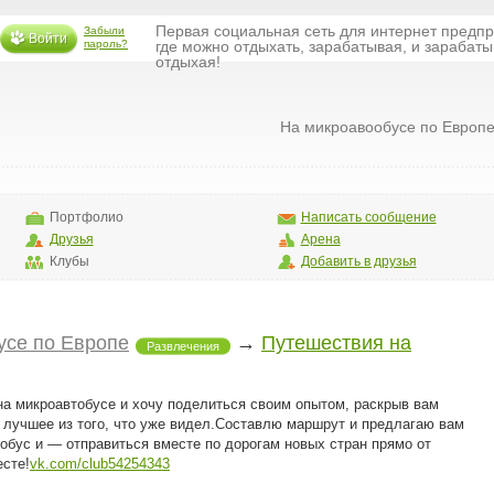
Первая социальная сеть для интернет предп
Забыли
Войти
пароль?
где можно отдыхать, зарабатывая, и зарабаты
отдыхая!
На микроавообусе по Европ
Портфолио
Написать сообщение
Друзья
Арена
Клубы
Добавить в друзья
усе по Европе
→
Путешествия на
Развлечения
на микроавтобусе и хочу поделиться своим опытом, раскрыв вам
 лучшее из того, что уже видел.Составлю маршрут и предлагаю вам
тобус и — отправиться вместе по дорогам новых стран прямо от
сте!
vk.com/club54254343