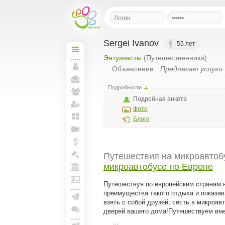
Sergei Ivanov
55 лет
Энтузиасты
(Путешественники)
Начальная
Объявление:
Предлагаю услуги
Моя
страница
Мои
Подробности
сообщения
Подробная анкета
Мои
друзья
Фото
Пригласить друзей
Блоги
Мои
блоги
Прямая
линия
Мои
Путешествия на микроавтоб
спунты
Моя
микроавтобусе по Европе
Биржа
Моя
Арена
Путешествуя по европейским странам 
Лига
преимущества такого отдыха и показав
и
взять с собой друзей, сесть в микроав
документы
Создать рассылку
дверей вашего дома!Путешествуем вме
Конференции