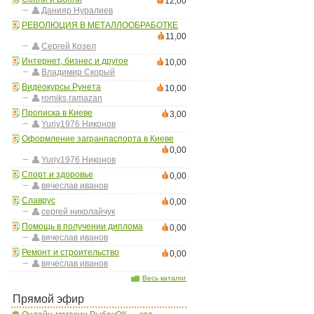
12,00
Данияр Нуралиев
РЕВОЛЮЦИЯ В МЕТАЛЛООБРАБОТКЕ
11,00
Сергей Козел
Интернет, бизнес и другое
10,00
Владимир Скорый
Видеокурсы Рунета
10,00
romiks ramazan
Прописка в Киеве
3,00
Yuriy1976 Никонов
Оформление загранпаспорта в Киеве
0,00
Yuriy1976 Никонов
Спорт и здоровье
0,00
вячеслав иванов
Славрус
0,00
сергей николайчук
Помощь в получении диплома
0,00
вячеслав иванов
Ремонт и строительство
0,00
вячеслав иванов
Весь каталог
Прямой эфир