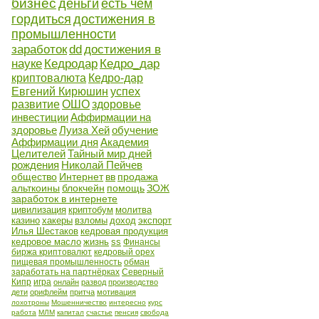
бизнес
деньги
есть чем
гордиться
достижения в
промышленности
заработок
dd
достижения в
науке
Кедродар
Кедро_дар
криптовалюта
Кедро-дар
Евгений Кирюшин
успех
развитие
ОШО
здоровье
инвестиции
Аффирмации на
здоровье
Луиза Хей
обучение
Аффирмации дня
Академия
Целителей
Тайный мир дней
рождения
Николай Пейчев
общество
Интернет
вв
продажа
альткоины
блокчейн
помощь
ЗОЖ
заработок в интернете
цивилизация
криптобум
молитва
казино
хакеры
взломы
доход
экспорт
Илья Шестаков
кедровая продукция
кедровое масло
жизнь
ss
Финансы
биржа криптовалют
кедровый орех
пищевая промышленность
обман
заработать на партнёрках
Северный
Кипр
игра
онлайн
развод
производство
дети
орифлейм
притча
мотивация
лохотроны
Мошенничество
интересно
курс
работа
МЛМ
капитал
счастье
пенсия
свобода