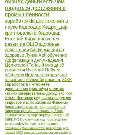
бизнес
деньги
есть чем
гордиться
достижения в
промышленности
заработок
dd
достижения в
науке
Кедродар
Кедро_дар
криптовалюта
Кедро-дар
Евгений Кирюшин
успех
развитие
ОШО
здоровье
инвестиции
Аффирмации на
здоровье
Луиза Хей
обучение
Аффирмации дня
Академия
Целителей
Тайный мир дней
рождения
Николай Пейчев
общество
Интернет
вв
продажа
альткоины
блокчейн
помощь
ЗОЖ
заработок в интернете
цивилизация
криптобум
молитва
казино
хакеры
взломы
доход
экспорт
Илья Шестаков
кедровая продукция
кедровое масло
жизнь
ss
Финансы
биржа криптовалют
кедровый орех
пищевая промышленность
обман
заработать на партнёрках
Северный
Кипр
игра
онлайн
развод
производство
дети
орифлейм
притча
мотивация
лохотроны
Мошенничество
интересно
курс
работа
МЛМ
капитал
счастье
пенсия
свобода