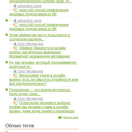
signaljammerphone.com/de/ Seite. Hi...
sebastian semi
простой способ привлечения
дешевых подписчиков из ВК
sebastian semi
простой способ привлечения
дешевых подписчиков из ВК
Этим эффектом часто пользуются и
создатели различн...
Олег Медведев
Эффект Джекпота в онлайн
казино: как крупные выигрыши
формируют искаженную мотивацию
Ну, как человек, который программирует
азартные иг...
Олег Медведев
Философия удачи в онлайн
казино: есть ли смысл в случайности или
всё предопределено?
Психология — это всегда интересно.
Надо будет пере...
Олег Медведев
Психология рискового выбора:
почему мы делаем ставки в онлайн
казино, даже когда знаем о проигрыше
Читать все
Облако тегов