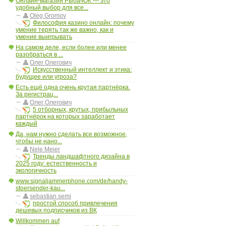
Онлайн-магазин РыбачОК — это
удобный выбор для все...
Oleg Gromov
Философия казино онлайн: почему
умение терять так же важно, как и
умение выигрывать
На самом деле, если более или менее
разобраться в ...
Олег Олегович
Искусственный интеллект и этика:
будущее или угроза?
Есть ещё одна очень крутая партнёрка.
За регистрац...
Олег Олегович
5 отборных, крутых, прибыльных
партнёрок на которых заработает
каждый
Да, нам нужно сделать все возможное,
чтобы не нано...
Nele Meier
Тренды ландшафтного дизайна в
2025 году: естественность и
экологичность
www.signaljammerphone.com/de/handy-
stoersender-kau...
sebastian semi
простой способ привлечения
дешевых подписчиков из ВК
Willkommen auf