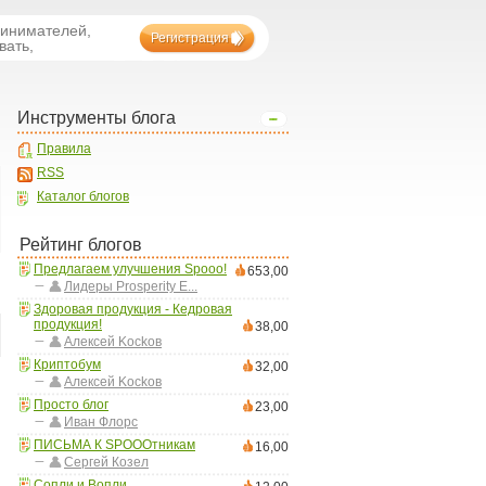
ринимателей,
Регистрация
вать,
Инструменты блога
Правила
RSS
Каталог блогов
Рейтинг блогов
Предлагаем улучшения Spooo!
653,00
Лидеры Prosperity E...
Здоровая продукция - Кедровая
продукция!
38,00
Aлексей Kockoв
Криптобум
32,00
Aлексей Kockoв
Просто блог
23,00
Иван Флорс
ПИСЬМА К SPOOOтникам
16,00
Сергей Козел
Сопли и Вопли