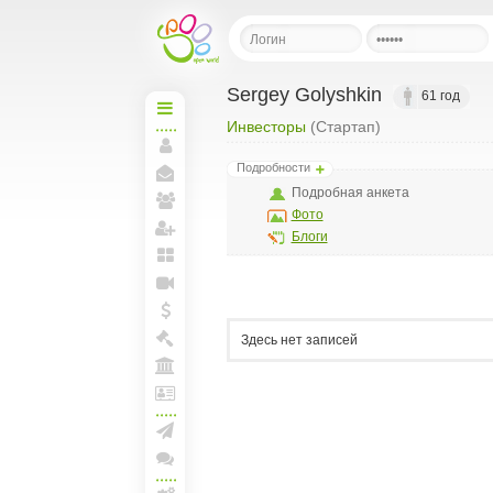
Sergey Golyshkin
61 год
Инвесторы
(Стартап)
Начальная
Моя
Подробности
страница
Мои
Подробная анкета
сообщения
Фото
Мои
друзья
Блоги
Пригласить друзей
Мои
блоги
Прямая
линия
Мои
Здесь нет записей
спунты
Моя
Биржа
Моя
Арена
Лига
и
документы
Создать рассылку
Конференции