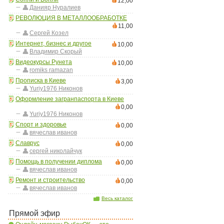
12,00
Данияр Нуралиев
РЕВОЛЮЦИЯ В МЕТАЛЛООБРАБОТКЕ
11,00
Сергей Козел
Интернет, бизнес и другое
10,00
Владимир Скорый
Видеокурсы Рунета
10,00
romiks ramazan
Прописка в Киеве
3,00
Yuriy1976 Никонов
Оформление загранпаспорта в Киеве
0,00
Yuriy1976 Никонов
Спорт и здоровье
0,00
вячеслав иванов
Славрус
0,00
сергей николайчук
Помощь в получении диплома
0,00
вячеслав иванов
Ремонт и строительство
0,00
вячеслав иванов
Весь каталог
Прямой эфир