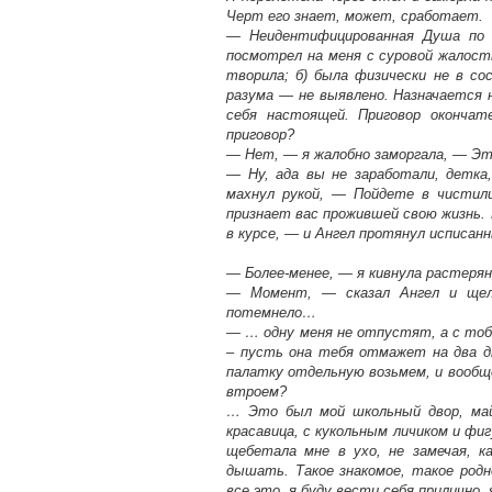
Черт его знает, может, сработает.
— Неидентифицированная Душа по 
посмотрел на меня с суровой жалост
творила; б) была физически не в со
разума — не выявлено. Назначается н
себя настоящей. Приговор окончат
приговор?
— Нет, — я жалобно заморгала, — Это
— Ну, ада вы не заработали, детка
махнул рукой, — Пойдете в чистили
признает вас прожившей свою жизнь. 
в курсе, — и Ангел протянул исписан
— Более-менее, — я кивнула растерян
— Момент, — сказал Ангел и щелк
потемнело…
— … одну меня не отпустят, а с тоб
– пусть она тебя отмажет на два дн
палатку отдельную возьмем, и вообще
втроем?
… Это был мой школьный двор, май 
красавица, с кукольным личиком и фи
щебетала мне в ухо, не замечая, к
дышать. Такое знакомое, такое род
все это, я буду вести себя прилично