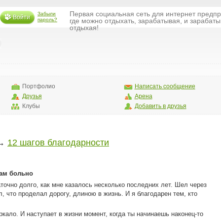
Первая социальная сеть для интернет предп
Забыли
Войти
пароль?
где можно отдыхать, зарабатывая, и зарабаты
отдыхая!
Портфолио
Написать сообщение
Друзья
Арена
Клубы
Добавить в друзья
→
12 шагов благодарности
вам больно
точно долго, как мне казалось несколько последних лет. Шел через
л, что проделал дорогу, длиною в жизнь. И я благодарен тем, кто
кало. И наступает в жизни момент, когда ты начинаешь наконец-то