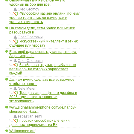
Онлайн-магазин РыбачОК — это
удобный выбор для все...
Oleg Gromov
Философия казино онлайн: почему
умение терять так же важно, как и
умение выигрывать
На самом деле, если более или менее
разобраться в ...
Олег Олегович
Искусственный интеллект и этика:
будущее или угроза?
Есть ещё одна очень крутая партнёрка.
За регистрац...
Олег Олегович
5 отборных, крутых, прибыльных
партнёрок на которых заработает
каждый
Да, нам нужно сделать все возможное,
чтобы не нано...
Nele Meier
Тренды ландшафтного дизайна в
2025 году: естественность и
экологичность
www.signaljammerphone.com/de/handy-
stoersender-kau...
sebastian semi
простой способ привлечения
дешевых подписчиков из ВК
Willkommen auf