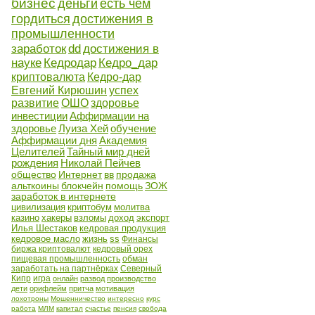
бизнес
деньги
есть чем
гордиться
достижения в
промышленности
заработок
dd
достижения в
науке
Кедродар
Кедро_дар
криптовалюта
Кедро-дар
Евгений Кирюшин
успех
развитие
ОШО
здоровье
инвестиции
Аффирмации на
здоровье
Луиза Хей
обучение
Аффирмации дня
Академия
Целителей
Тайный мир дней
рождения
Николай Пейчев
общество
Интернет
вв
продажа
альткоины
блокчейн
помощь
ЗОЖ
заработок в интернете
цивилизация
криптобум
молитва
казино
хакеры
взломы
доход
экспорт
Илья Шестаков
кедровая продукция
кедровое масло
жизнь
ss
Финансы
биржа криптовалют
кедровый орех
пищевая промышленность
обман
заработать на партнёрках
Северный
Кипр
игра
онлайн
развод
производство
дети
орифлейм
притча
мотивация
лохотроны
Мошенничество
интересно
курс
работа
МЛМ
капитал
счастье
пенсия
свобода