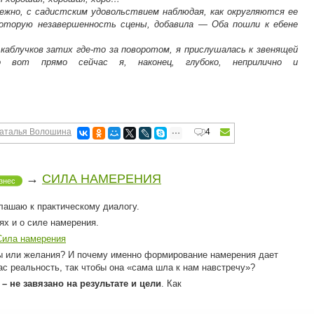
ежно, с садистским удовольствием наблюдая, как округляются ее
которую незавершенность сцены, добавила — Оба пошли к ебене
каблучков затих где-то за поворотом, я прислушалась к звенящей
 вот прямо сейчас я, наконец, глубоко, неприлично и
аталья Волошина
4
→
СИЛА НАМЕРЕНИЯ
знес
ашаю к практическому диалогу.
ях и о силе намерения.
Сила намерения
или желания? И почему именно формирование намерения дает
с реальность, так чтобы она «сама шла к нам навстречу»?
– не завязано на результате и цели
. Как