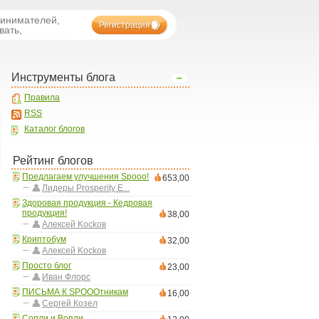
ринимателей,
Регистрация
вать,
Инструменты блога
Правила
RSS
Каталог блогов
Рейтинг блогов
Предлагаем улучшения Spooo!
653,00
Лидеры Prosperity E...
Здоровая продукция - Кедровая
продукция!
38,00
Aлексей Kockoв
Криптобум
32,00
Aлексей Kockoв
Просто блог
23,00
Иван Флорс
ПИСЬМА К SPOOOтникам
16,00
Сергей Козел
Сопли и Вопли