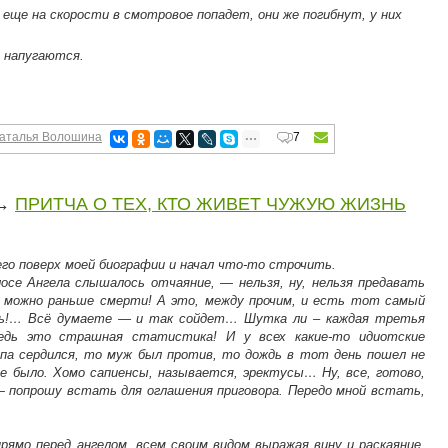
еще на скорости в смотровое попадет, они же погибнут, у них
о напугаются.
аталья Волошина
7
→
ПРИТЧА О ТЕХ, КТО ЖИВЕТ ЧУЖУЮ ЖИЗНЬ
его поверх моей биографии и начал что-то строчить.
осе Ангела слышалось отчаяние, — нельзя, ну, нельзя предавать
ь можно раньше смерти! А это, между прочим, и есть тот самый
есь!… Всё думаете — и так сойдет… Шутка ли – каждая третья
едь это страшная статистика! И у всех какие-то идиотские
апа сердился, то муж был против, то дождь в тот день пошел не
не было. Хомо сапиенсы, называется, эректусы… Ну, все, готово,
— попрошу встать для оглашения приговора. Передо мной встать,
рямо перед ангелом, всем своим видом выражая вину и раскаяние.