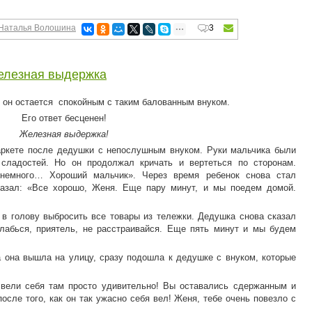
Наталья Волошина
3
лезная выдержка
 он остается спокойным с таким балованным внуком.
Его ответ бесценен!
Железная выдержка!
ркете после дедушки с непослушным внуком. Руки мальчика были
 сладостей. Но он продолжал кричать и вертеться по сторонам.
 немного… Хороший мальчик». Через время ребенок снова стал
казал: «Все хорошо, Женя. Еще пару минут, и мы поедем домой.
в голову выбросить все товары из тележки. Дедушка снова сказал
лабься, приятель, не расстраивайся. Еще пять минут и мы будем
 она вышла на улицу, сразу подошла к дедушке с внуком, которые
 вели себя там просто удивительно! Вы оставались сдержанным и
осле того, как он так ужасно себя вел! Женя, тебе очень повезло с