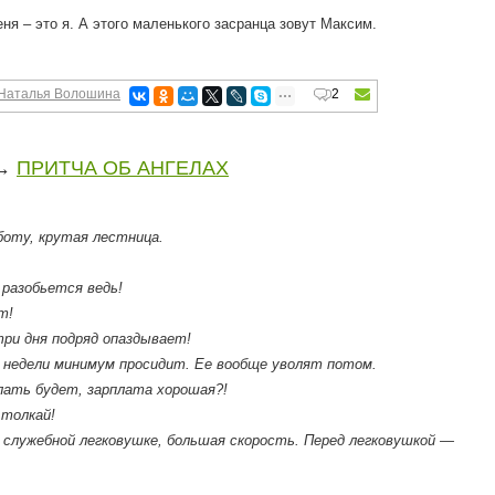
я – это я. А этого маленького засранца зовут Максим.
Наталья Волошина
2
→
ПРИТЧА ОБ АНГЕЛАХ
боту, крутая лестница.
разобьется ведь!
т!
три дня подряд опаздывает!
и недели минимум просидит. Ее вообще уволят потом.
лать будет, зарплата хорошая?!
 толкай!
в служебной легковушке, большая скорость. Перед легковушкой —