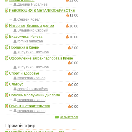
12,00
Данияр Нуралиев
РЕВОЛЮЦИЯ В МЕТАЛЛООБРАБОТКЕ
11,00
Сергей Козел
Интернет, бизнес и другое
10,00
Владимир Скорый
Видеокурсы Рунета
10,00
romiks ramazan
Прописка в Киеве
3,00
Yuriy1976 Никонов
Оформление загранпаспорта в Киеве
0,00
Yuriy1976 Никонов
Спорт и здоровье
0,00
вячеслав иванов
Славрус
0,00
сергей николайчук
Помощь в получении диплома
0,00
вячеслав иванов
Ремонт и строительство
0,00
вячеслав иванов
Весь каталог
Прямой эфир