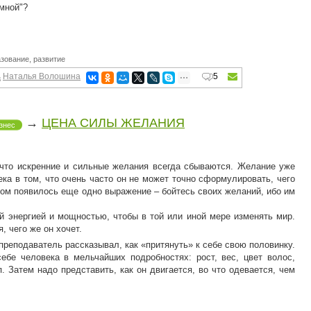
 мной"?
азование
,
развитие
Наталья Волошина
5
→
ЦЕНА СИЛЫ ЖЕЛАНИЯ
знес
о искренние и сильные желания всегда сбываются. Желание уже
ека в том, что очень часто он не может точно сформулировать, чего
ром появилось еще одно выражение – бойтесь своих желаний, ибо им
 энергией и мощностью, чтобы в той или иной мере изменять мир.
, чего же он хочет.
еподаватель рассказывал, как «притянуть» к себе свою половинку.
ебе человека в мельчайших подробностях: рост, вес, цвет волос,
п. Затем надо представить, как он двигается, во что одевается, чем