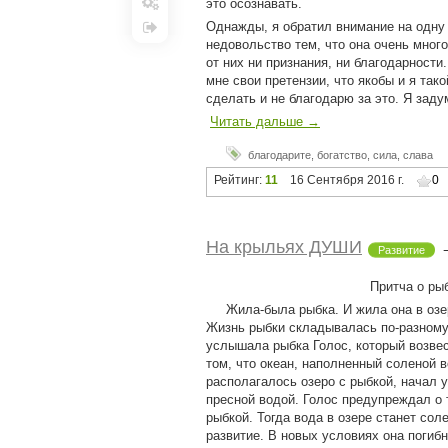
это осознавать.
Настройки
Однажды, я обратил внимание на одну
Выход
недовольство тем, что она очень много
от них ни признания, ни благодарности
мне свои претензии, что якобы и я так
сделать и не благодарю за это. Я зад
Читать дальше →
благодарите
,
богатство
,
сила
,
слава
Рейтинг:
11
16 Сентября 2016 г.
0
На крыльях ДУШИ
Развитие
Притча о рыбке — разго
Жила-была рыбка. И жила она в озер
Жизнь рыбки складывалась по-разному, 
услышала рыбка Голос, который возвес
том, что океан, наполненный соленой 
располагалось озеро с рыбкой, начал 
пресной водой. Голос предупреждал о т
рыбкой. Тогда вода в озере станет сол
развитие. В новых условиях она погибн