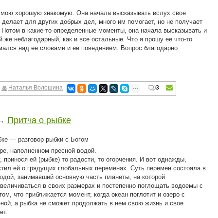
 мою хорошую знакомую. Она начала высказывать вслух свое
 делает для других добрых дел, много им помогает, но не получает
. Потом в какие-то определенные моменты, она начала высказывать и
ой же неблагодарный, как и все остальные. Что я прошу ее что-то
умался над ее словами и ее поведением. Вопрос благодарно
Наталья Волошина
3
→
Притча о рыбке
вор рыбки с Богом
е, наполненном пресной водой.
принося ей (рыбке) то радости, то огорчения. И вот однажды,
тил ей о грядущих глобальных переменах. Суть перемен состояла в
водой, занимавший основную часть планеты, на которой
увеличиваться в своих размерах и постепенно поглощать водоемы с
ом, что приближается момент, когда океан поглотит и озеро с
еной, а рыбка не сможет продолжать в нем свою жизнь и свое
ет.