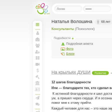
Наталья Волошина
68 лет
Консультанты
(Психологи)
Начальная
Моя
Подробности
страница
Мои
Подробная анкета
сообщения
Фото
Мои
друзья
Блоги
Пригласить друзей
Мои
блоги
Прямая
На крыльях ДУШИ
линия
Развитие
Мои
спунты
Моя
12 шагов благодарности
Биржа
Моя
Или — благодарите тех, кто сделал 
Арена
Лига
К истинной благодарности я шел доста
и
ум, а пришел через сердце. И я осозна
документы
Создать рассылку
помог мне к этому прийти.
Конференции
Каждый человек для нас – это наше зер