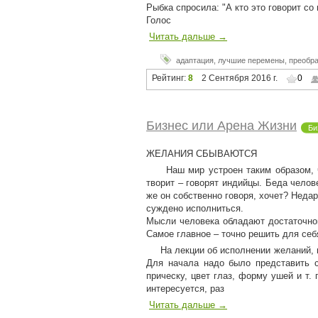
Рыбка спросила: "А кто это говорит со
Голос
Читать дальше →
адаптация
,
лучшие перемены
,
преобр
Рейтинг:
8
2 Сентября 2016 г.
0
Бизнес или Арена Жизни
Би
ЖЕЛАНИЯ СБЫВАЮТСЯ
Наш мир устроен таким образом, чт
творит – говорят индийцы. Беда челов
же он собственно говоря, хочет? Неда
суждено исполниться.
Мысли человека обладают достаточной
Самое главное – точно решить для себя
На лекции об исполнении желаний, пр
Для начала надо было представить с
прическу, цвет глаз, форму ушей и т. 
интересуется, раз
Читать дальше →