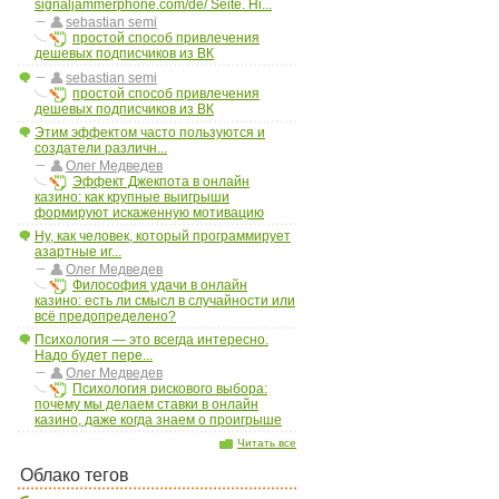
signaljammerphone.com/de/ Seite. Hi...
sebastian semi
простой способ привлечения
дешевых подписчиков из ВК
sebastian semi
простой способ привлечения
дешевых подписчиков из ВК
Этим эффектом часто пользуются и
создатели различн...
Олег Медведев
Эффект Джекпота в онлайн
казино: как крупные выигрыши
формируют искаженную мотивацию
Ну, как человек, который программирует
азартные иг...
Олег Медведев
Философия удачи в онлайн
казино: есть ли смысл в случайности или
всё предопределено?
Психология — это всегда интересно.
Надо будет пере...
Олег Медведев
Психология рискового выбора:
почему мы делаем ставки в онлайн
казино, даже когда знаем о проигрыше
Читать все
Облако тегов