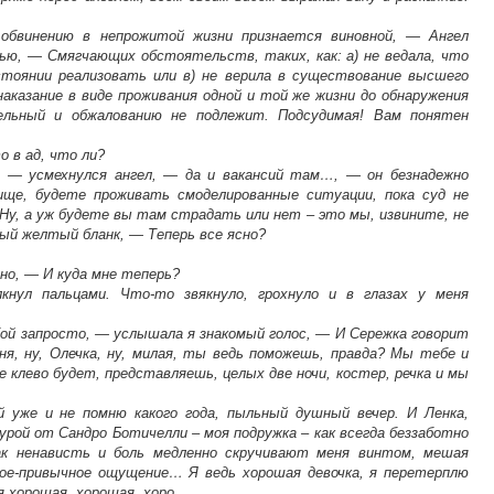
обвинению в непрожитой жизни признается виновной, — Ангел
ью, — Смягчающих обстоятельств, таких, как: а) не ведала, что
стоянии реализовать или в) не верила в существование высшего
аказание в виде проживания одной и той же жизни до обнаружения
ельный и обжалованию не подлежит. Подсудимая! Вам понятен
 в ад, что ли?
, — усмехнулся ангел, — да и вакансий там…, — он безнадежно
ще, будете проживать смоделированные ситуации, пока суд не
Ну, а уж будете вы там страдать или нет – это мы, извините, не
ный желтый бланк, — Теперь все ясно?
но, — И куда мне теперь?
нул пальцами. Что-то звякнуло, грохнуло и в глазах у меня
ой запросто, — услышала я знакомый голос, — И Сережка говорит
я, ну, Олечка, ну, милая, ты ведь поможешь, правда? Мы тебе и
 клево будет, представляешь, целых две ночи, костер, речка и мы
уже и не помню какого года, пыльный душный вечер. И Ленка,
гурой от Сандро Ботичелли – моя подружка – как всегда беззаботно
ак ненависть и боль медленно скручивают меня винтом, мешая
ное-привычное ощущение… Я ведь хорошая девочка, я перетерплю
, я хорошая, хорошая, хоро…