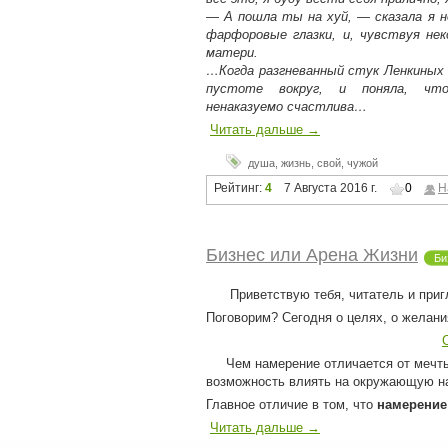
— А пошла ты на хуй, — сказала я н
фарфоровые глазки, и, чувствуя не
матери.
…Когда разгневанный стук Ленкиных 
пустоте вокруг, и поняла, что
ненаказуемо счастлива…
Читать дальше →
душа
,
жизнь
,
свой
,
чужой
Рейтинг:
4
7 Августа 2016 г.
0
Н
Бизнес или Арена Жизни
Би
Приветствую тебя, читатель и пригл
Поговорим? Сегодня о целях, о желани
Чем намерение отличается от мечты 
возможность влиять на окружающую на
Главное отличие в том, что
намерение 
Читать дальше →