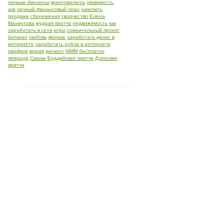
личные финансы
криптовалюты
уязвимость
апк
личный финансовый план
накопить
продажи
сбережения
творчество
Елена
Махмутова
мудрая притча
недвижимость
как
заработать в сети
игры
сомнительный проект
биткоин
любовь
форекс
заработать денег в
интернете
заработать рубли в интернете
парфюм
время
дисконт
МММ
бесплатно
природа
Сказка
Буддийские притчи
Дзенские
притчи