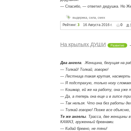
— Спасибо, — ответил дедушка. Но Жен
выдержка
,
сила
,
смех
Рейтинг:
3
16 Августа 2016 г.
0
На крыльях ДУШИ
Развитие
Два ангела
. Женщина, бегущая на ра
— Толкай! Толкай, говорю!
— Лестница такая крутая, насмерть 
— Я подстрахую, только ногу сломае
— Кошмар, ей же на работу, она уже 
— Да, а теперь она еще и в гипсе тр
— Так нельзя. Что она без работы де
— Толкай говорю! Позже все объясню,
Те же ангелы
. Трасса, две женщины 
КАМАЗ, груженный бревнами.
— Кидай бревно, не тяни!