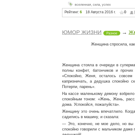
вселенная
,
сила
,
успех
Рейтинг:
6
18 Августа 2016 г.
0
ЮМОР ЖИЗНИ
→
Же
Разное
Женщина спросила, как
Женщина стояла в очереди в суперма
полны конфет, батончиков и прочих
«Спокойно, Женя, осталось совсем
капризничать, а дедушка спокойно с
Потерпи, парень».
На кассе маленькому демону взбрело 
спокойным тоном: «Жень, Жень, расс
дома. Успокойся, пожалуйста».
Женщину это очень впечатлило. Когда
садились в машину, и сказала:
— Это, конечно, не мое дело, но вы
спокойно говорили с мальчиком даже п
дедушкой!