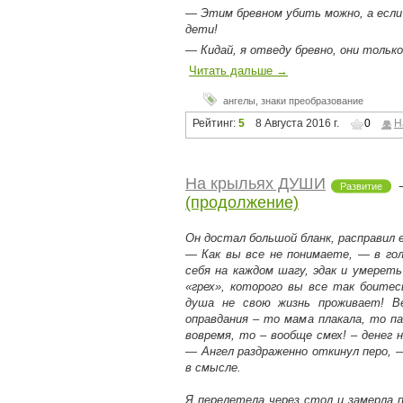
— Этим бревном убить можно, а если 
дети!
— Кидай, я отведу бревно, они тольк
Читать дальше →
ангелы
,
знаки преобразование
Рейтинг:
5
8 Августа 2016 г.
0
Н
На крыльях ДУШИ
Развитие
(продолжение)
Он достал большой бланк, расправил 
— Как вы все не понимаете, — в гол
себя на каждом шагу, эдак и умерет
«грех», которого вы все так боит
душа не свою жизнь проживает! В
оправдания – то мама плакала, то п
вовремя, то – вообще смех! – денег 
— Ангел раздраженно откинул перо, 
в смысле.
Я перелетела через стол и замерла п