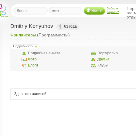
Перв
Забыли
Войти
пароль?
где 
отды
Dmitriy Konyuhov
63 года
Фрилансеры
(Программисты)
льная
Подробности
ница
Подробная анкета
Портфолио
щения
Фото
Друзья
ья
Блоги
Клубы
ласить друзей
ая
я
Здесь нет записей
ты
а
а
менты
ать рассылку
еренции