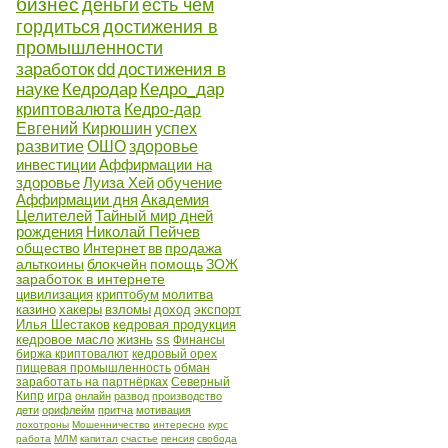
бизнес
деньги
есть чем
гордиться
достижения в
промышленности
заработок
dd
достижения в
науке
Кедродар
Кедро_дар
криптовалюта
Кедро-дар
Евгений Кирюшин
успех
развитие
ОШО
здоровье
инвестиции
Аффирмации на
здоровье
Луиза Хей
обучение
Аффирмации дня
Академия
Целителей
Тайный мир дней
рождения
Николай Пейчев
общество
Интернет
вв
продажа
альткоины
блокчейн
помощь
ЗОЖ
заработок в интернете
цивилизация
криптобум
молитва
казино
хакеры
взломы
доход
экспорт
Илья Шестаков
кедровая продукция
кедровое масло
жизнь
ss
Финансы
биржа криптовалют
кедровый орех
пищевая промышленность
обман
заработать на партнёрках
Северный
Кипр
игра
онлайн
развод
производство
дети
орифлейм
притча
мотивация
лохотроны
Мошенничество
интересно
курс
работа
МЛМ
капитал
счастье
пенсия
свобода