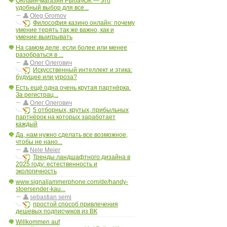
Онлайн-магазин РыбачОК — это
удобный выбор для все...
Oleg Gromov
Философия казино онлайн: почему
умение терять так же важно, как и
умение выигрывать
На самом деле, если более или менее
разобраться в ...
Олег Олегович
Искусственный интеллект и этика:
будущее или угроза?
Есть ещё одна очень крутая партнёрка.
За регистрац...
Олег Олегович
5 отборных, крутых, прибыльных
партнёрок на которых заработает
каждый
Да, нам нужно сделать все возможное,
чтобы не нано...
Nele Meier
Тренды ландшафтного дизайна в
2025 году: естественность и
экологичность
www.signaljammerphone.com/de/handy-
stoersender-kau...
sebastian semi
простой способ привлечения
дешевых подписчиков из ВК
Willkommen auf