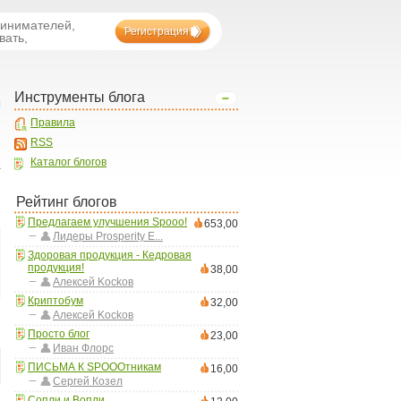
ринимателей,
Регистрация
вать,
Инструменты блога
ы
Правила
RSS
Каталог блогов
а
Рейтинг блогов
Предлагаем улучшения Spooo!
653,00
Лидеры Prosperity E...
Здоровая продукция - Кедровая
продукция!
38,00
Aлексей Kockoв
Криптобум
32,00
Aлексей Kockoв
Просто блог
23,00
Иван Флорс
ПИСЬМА К SPOOOтникам
16,00
Сергей Козел
Сопли и Вопли