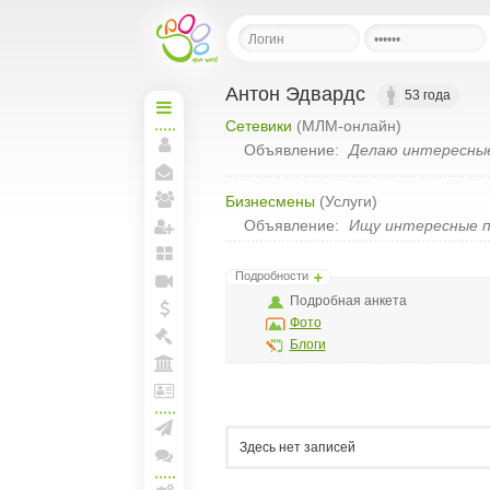
Антон Эдвардс
53 года
Сетевики
(МЛМ-онлайн)
Начальная
Объявление:
Делаю интересные
Моя
страница
Мои
Бизнесмены
(Услуги)
сообщения
Мои
Объявление:
Ищу интересные п
друзья
Пригласить друзей
Мои
Подробности
блоги
Прямая
Подробная анкета
линия
Фото
Мои
спунты
Блоги
Моя
Биржа
Моя
Арена
Лига
и
документы
Создать рассылку
Здесь нет записей
Конференции