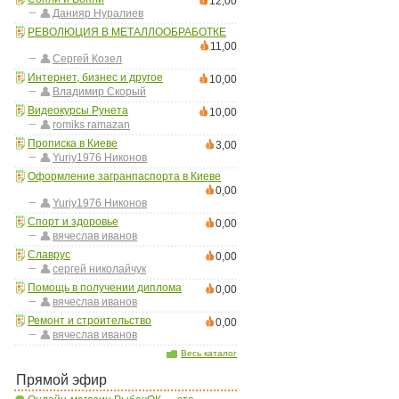
12,00
Данияр Нуралиев
РЕВОЛЮЦИЯ В МЕТАЛЛООБРАБОТКЕ
11,00
Сергей Козел
Интернет, бизнес и другое
10,00
Владимир Скорый
Видеокурсы Рунета
10,00
romiks ramazan
Прописка в Киеве
3,00
Yuriy1976 Никонов
Оформление загранпаспорта в Киеве
0,00
Yuriy1976 Никонов
Спорт и здоровье
0,00
вячеслав иванов
Славрус
0,00
сергей николайчук
Помощь в получении диплома
0,00
вячеслав иванов
Ремонт и строительство
0,00
вячеслав иванов
Весь каталог
Прямой эфир