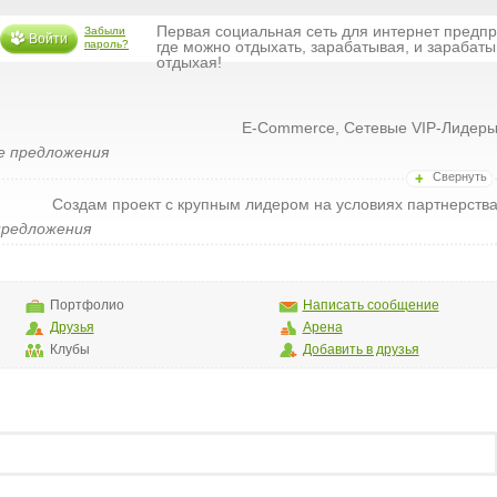
Первая социальная сеть для интернет предп
Забыли
Войти
пароль?
где можно отдыхать, зарабатывая, и зарабаты
отдыхая!
E-Commerce, Сетевые VIP-Лидер
 предложения
Свернуть
Создам проект с крупным лидером на условиях партнерств
редложения
Портфолио
Написать сообщение
Друзья
Арена
Клубы
Добавить в друзья