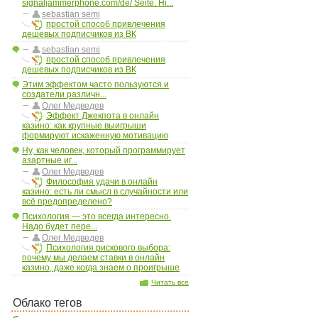
signaljammerphone.com/de/ Seite. Hi...
sebastian semi
простой способ привлечения
дешевых подписчиков из ВК
sebastian semi
простой способ привлечения
дешевых подписчиков из ВК
Этим эффектом часто пользуются и
создатели различн...
Олег Медведев
Эффект Джекпота в онлайн
казино: как крупные выигрыши
формируют искаженную мотивацию
Ну, как человек, который программирует
азартные иг...
Олег Медведев
Философия удачи в онлайн
казино: есть ли смысл в случайности или
всё предопределено?
Психология — это всегда интересно.
Надо будет пере...
Олег Медведев
Психология рискового выбора:
почему мы делаем ставки в онлайн
казино, даже когда знаем о проигрыше
Читать все
Облако тегов