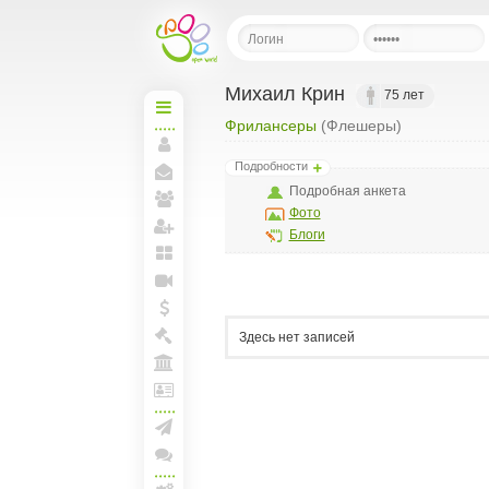
Михаил Крин
75 лет
Фрилансеры
(Флешеры)
Начальная
Моя
Подробности
страница
Мои
Подробная анкета
сообщения
Фото
Мои
друзья
Блоги
Пригласить друзей
Мои
блоги
Прямая
линия
Мои
Здесь нет записей
спунты
Моя
Биржа
Моя
Арена
Лига
и
документы
Создать рассылку
Конференции