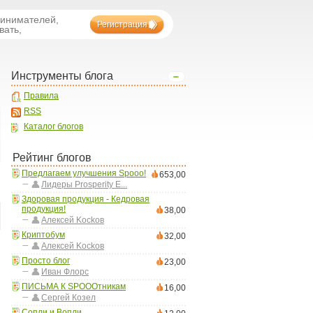
ринимателей,
Регистрация
вать,
Инструменты блога
Правила
RSS
Каталог блогов
Рейтинг блогов
Предлагаем улучшения Spooo!
653,00
Лидеры Prosperity E...
Здоровая продукция - Кедровая
продукция!
38,00
Aлексей Kockoв
Криптобум
32,00
Aлексей Kockoв
Просто блог
23,00
Иван Флорс
ПИСЬМА К SPOOOтникам
16,00
Сергей Козел
Сопли и Вопли