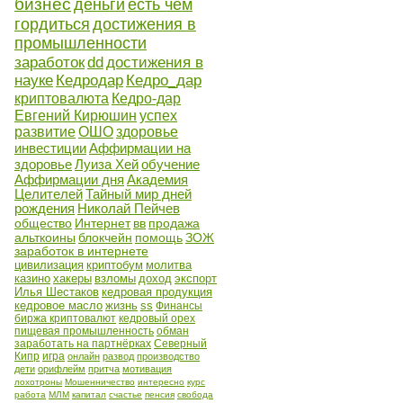
бизнес
деньги
есть чем
гордиться
достижения в
промышленности
заработок
dd
достижения в
науке
Кедродар
Кедро_дар
криптовалюта
Кедро-дар
Евгений Кирюшин
успех
развитие
ОШО
здоровье
инвестиции
Аффирмации на
здоровье
Луиза Хей
обучение
Аффирмации дня
Академия
Целителей
Тайный мир дней
рождения
Николай Пейчев
общество
Интернет
вв
продажа
альткоины
блокчейн
помощь
ЗОЖ
заработок в интернете
цивилизация
криптобум
молитва
казино
хакеры
взломы
доход
экспорт
Илья Шестаков
кедровая продукция
кедровое масло
жизнь
ss
Финансы
биржа криптовалют
кедровый орех
пищевая промышленность
обман
заработать на партнёрках
Северный
Кипр
игра
онлайн
развод
производство
дети
орифлейм
притча
мотивация
лохотроны
Мошенничество
интересно
курс
работа
МЛМ
капитал
счастье
пенсия
свобода