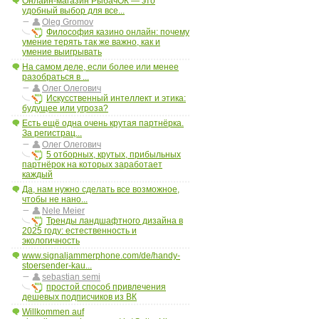
Онлайн-магазин РыбачОК — это
удобный выбор для все...
Oleg Gromov
Философия казино онлайн: почему
умение терять так же важно, как и
умение выигрывать
На самом деле, если более или менее
разобраться в ...
Олег Олегович
Искусственный интеллект и этика:
будущее или угроза?
Есть ещё одна очень крутая партнёрка.
За регистрац...
Олег Олегович
5 отборных, крутых, прибыльных
партнёрок на которых заработает
каждый
Да, нам нужно сделать все возможное,
чтобы не нано...
Nele Meier
Тренды ландшафтного дизайна в
2025 году: естественность и
экологичность
www.signaljammerphone.com/de/handy-
stoersender-kau...
sebastian semi
простой способ привлечения
дешевых подписчиков из ВК
Willkommen auf