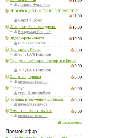
12,00
Данияр Нуралиев
РЕВОЛЮЦИЯ В МЕТАЛЛООБРАБОТКЕ
11,00
Сергей Козел
Интернет, бизнес и другое
10,00
Владимир Скорый
Видеокурсы Рунета
10,00
romiks ramazan
Прописка в Киеве
3,00
Yuriy1976 Никонов
Оформление загранпаспорта в Киеве
0,00
Yuriy1976 Никонов
Спорт и здоровье
0,00
вячеслав иванов
Славрус
0,00
сергей николайчук
Помощь в получении диплома
0,00
вячеслав иванов
Ремонт и строительство
0,00
вячеслав иванов
Весь каталог
Прямой эфир