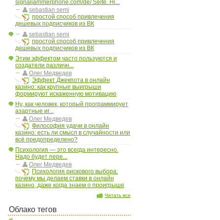
signaljammerphone.com/de/ Seite. Hi...
sebastian semi
простой способ привлечения
дешевых подписчиков из ВК
sebastian semi
простой способ привлечения
дешевых подписчиков из ВК
Этим эффектом часто пользуются и
создатели различн...
Олег Медведев
Эффект Джекпота в онлайн
казино: как крупные выигрыши
формируют искаженную мотивацию
Ну, как человек, который программирует
азартные иг...
Олег Медведев
Философия удачи в онлайн
казино: есть ли смысл в случайности или
всё предопределено?
Психология — это всегда интересно.
Надо будет пере...
Олег Медведев
Психология рискового выбора:
почему мы делаем ставки в онлайн
казино, даже когда знаем о проигрыше
Читать все
Облако тегов