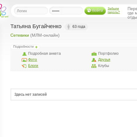
Перв
Забыли
Войти
пароль?
где 
отды
Татьяна Бугайченко
63 года
Сетевики
(МЛМ-онлайн)
льная
Подробности
ница
Подробная анкета
Портфолио
щения
Фото
Друзья
ья
Блоги
Клубы
ласить друзей
ая
я
Здесь нет записей
ты
а
а
менты
ать рассылку
еренции