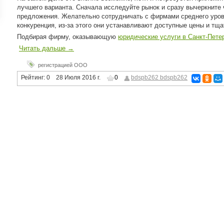
лучшего варианта. Сначала исследуйте рынок и сразу вычеркните 
ройки
предложения. Желательно сотрудничать с фирмами среднего уров
д
конкуренция, из-за этого они устанавливают доступные цены и тща
Подбирая фирму, оказывающую
юридические услуги в Санкт-Пете
Читать дальше →
регистрацией ООО
Рейтинг:
0
28 Июля 2016 г.
0
bdspb262 bdspb262