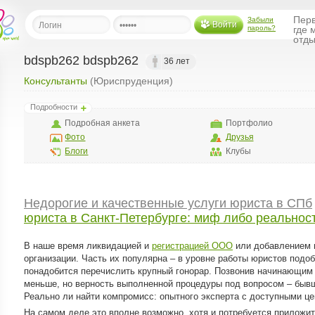
Перв
Забыли
Войти
пароль?
где 
отды
bdspb262 bdspb262
36 лет
Консультанты
(Юриспруденция)
льная
Подробности
ница
Подробная анкета
Портфолио
щения
Фото
Друзья
ья
Блоги
Клубы
ласить друзей
ая
Недорогие и качественные услуги юриста в СПб
я
юриста в Санкт-Петербурге: миф либо реальнос
ты
а
В наше время ликвидацией и
регистрацией ООО
или добавлением 
а
организации. Часть их популярна – в уровне работы юристов подоб
понадобится перечислить крупный гонорар. Позвонив начинающим
меньше, но верность выполненной процедуры под вопросом – бывш
менты
ать рассылку
Реально ли найти компромисс: опытного эксперта с доступными це
еренции
На самом деле это вполне возможно, хотя и потребуется приложи