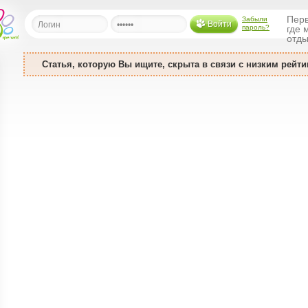
Перв
Забыли
Войти
пароль?
где 
отды
Статья, которую Вы ищите, скрыта в связи с низким рейти
льная
ница
щения
ья
ласить друзей
ая
я
ты
а
а
менты
ать рассылку
еренции