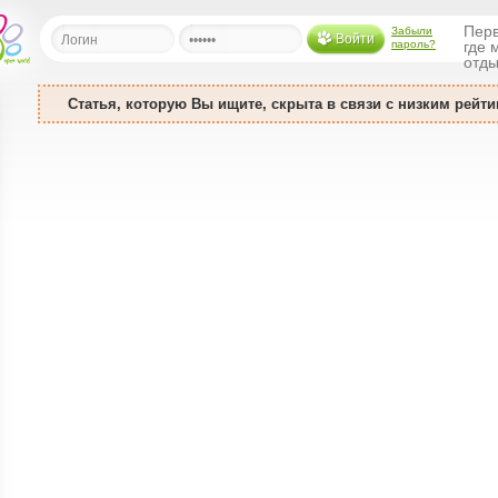
Перв
Забыли
Войти
пароль?
где 
отды
Статья, которую Вы ищите, скрыта в связи с низким рейти
льная
ница
щения
ья
ласить друзей
ая
я
ты
а
а
менты
ать рассылку
еренции