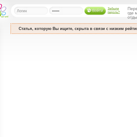
Перв
Забыли
Войти
пароль?
где 
отды
Статья, которую Вы ищите, скрыта в связи с низким рейти
льная
ница
щения
ья
ласить друзей
ая
я
ты
а
а
менты
ать рассылку
еренции