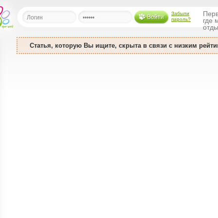
Перв
Забыли
Войти
пароль?
где 
отды
Статья, которую Вы ищите, скрыта в связи с низким рейти
льная
ница
щения
ья
ласить друзей
ая
я
ты
а
а
менты
ать рассылку
еренции