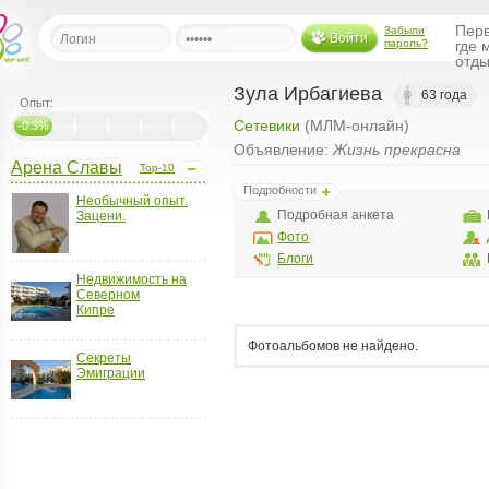
Перв
Забыли
Войти
пароль?
где 
отды
Зула Ирбагиева
63 года
Опыт:
Сетевики
(МЛМ-онлайн)
льная
-0.3%
Объявление:
Жизнь прекрасна
Арена Славы
Top-10
ница
Подробности
Необычный опыт.
щения
Подробная анкета
Зацени.
ья
Фото
ласить друзей
Блоги
Недвижимость на
Северном
ая
Кипре
я
ты
Фотоальбомов не найдено.
Секреты
а
Эмиграции
а
менты
ать рассылку
еренции