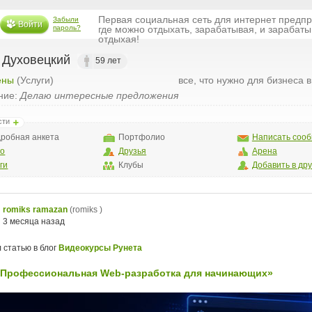
Первая социальная сеть для интернет предп
Забыли
Войти
пароль?
где можно отдыхать, зарабатывая, и зарабаты
отдыхая!
 Духовецкий
59 лет
ены
(Услуги)
все, что нужно для бизнеса 
ние:
Делаю интересные предложения
сти
робная анкета
Портфолио
Написать соо
то
Друзья
Арена
ги
Клубы
Добавить в др