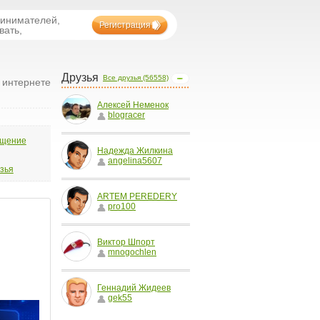
ринимателей,
Регистрация
вать,
Друзья
Все друзья (56558)
в интернете
Алексей Неменок
blogracer
бщение
Надежда Жилкина
angelina5607
узья
ARTEM PEREDERY
pro100
Виктор Шпорт
mnogochlen
Геннадий Жидеев
gek55