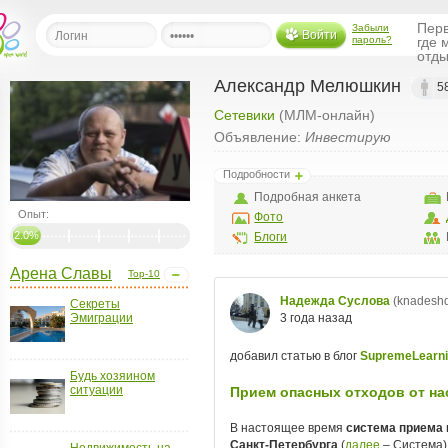
Перв
Забыли
Войти
пароль?
где 
отды
Александр Мелюшкин
5
Сетевики
(МЛМ-онлайн)
льная
Объявление:
Инвестирую
ница
Подробности
щения
Подробная анкета
ья
Опыт:
Фото
ласить друзей
2.0%
Блоги
Арена Славы
ая
Top-10
я
Секреты
ты
Эмиграции
а
а
Будь хозяином
ситуации
менты
ать рассылку
еренции
Недвижимость на