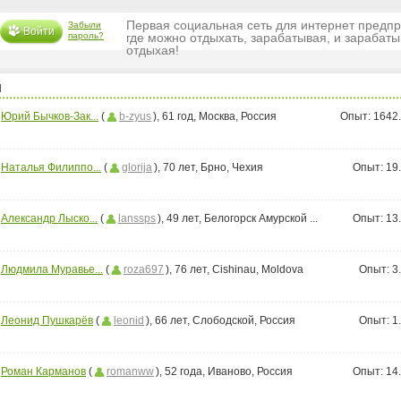
Первая социальная сеть для интернет предп
Забыли
Войти
пароль?
где можно отдыхать, зарабатывая, и зарабаты
отдыхая!
и
Юрий Бычков-Зак...
(
b-zyus
), 61 год, Москва, Россия
Опыт:
1642
Наталья Филиппо...
(
glorija
), 70 лет, Брно, Чехия
Опыт:
19
Александр Лыско...
(
lanssps
), 49 лет, Белогорск Амурской ...
Опыт:
13
Людмила Муравье...
(
roza697
), 76 лет, Cishinau, Moldova
Опыт:
3
Леонид Пушкарёв
(
leonid
), 66 лет, Слободской, Россия
Опыт:
1
Роман Карманов
(
romanww
), 52 года, Иваново, Россия
Опыт:
14