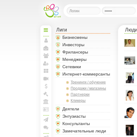
Лиги
Люд
Начальная
Бизнесмены
Инвесторы
Моя
страница
Фрилансеры
Мои
сообщения
Менеджеры
Мои
друзья
Сетевики
Пригласить друзей
Интернет-коммерсанты
Мои
блоги
Тренинги / обучение
Прямая
линия
Продажи / магазины
Мои
Партнерки
спунты
Моя
Кликеры
Биржа
Моя
Деятели
Арена
Лига
Энтузиасты
и
Консультанты
документы
Создать рассылку
Замечательные люди
Конференции