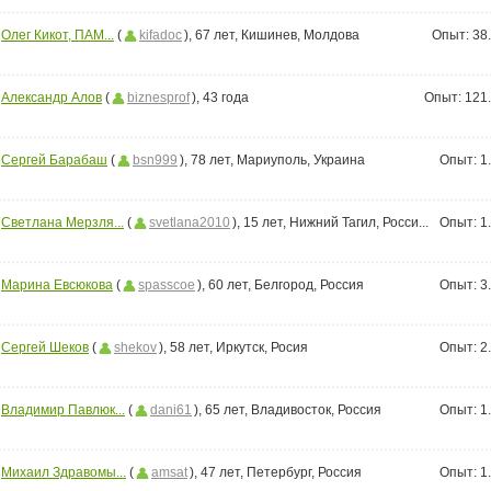
Олег Кикот, ПАМ...
(
kifadoc
), 67 лет, Кишинев, Молдова
Опыт:
38
Александр Алов
(
biznesprof
), 43 года
Опыт:
121
Сергей Барабаш
(
bsn999
), 78 лет, Мариуполь, Украина
Опыт:
1
Светлана Мерзля...
(
svetlana2010
), 15 лет, Нижний Тагил, Росси...
Опыт:
1
Марина Евсюкова
(
spasscoe
), 60 лет, Белгород, Россия
Опыт:
3
Сергей Шеков
(
shekov
), 58 лет, Иркутск, Росия
Опыт:
2
Владимир Павлюк...
(
dani61
), 65 лет, Владивосток, Россия
Опыт:
1
Михаил Здравомы...
(
amsat
), 47 лет, Петербург, Россия
Опыт:
1