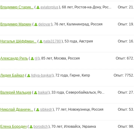
Владимир Старик...
(
aviatorplus
), 68 лет, Ростов-на-Дону, Рос...
Опыт:
21
Владимир Маркин
(
delovar
), 76 лет, Калининград, Россия
Опыт:
19
Наталья Шёффман...
(
nata31780
), 53 года, Австрия
Опыт:
16
Александр Риль
(
ril
), 85 лет, Москва, Россия
Опыт:
672
Лидия Байкал
(
lidiya-baykal
), 72 года, Гирне, Кипр
Опыт:
7752
Валерий Мальцев
(
baikal
), 33 года, Северобайкальск, Ро...
Опыт:
27
Николай Драничн...
(
sibkedr
), 77 лет, Новокузнецк, Россия
Опыт:
53
Елена Бородич
(
borodich
), 70 лет, Иловайск, Украина
Опыт:
98