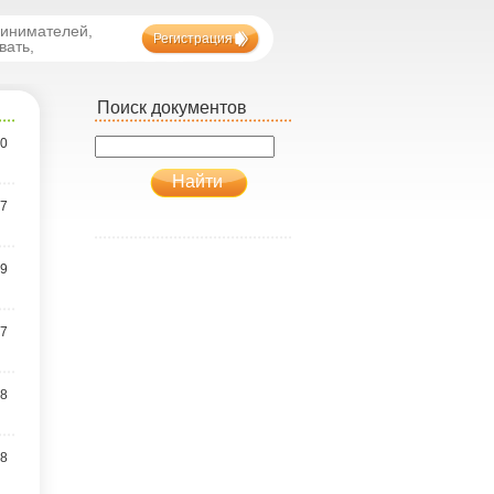
ринимателей,
Регистрация
вать,
Поиск документов
.0
.7
.9
.7
.8
.8