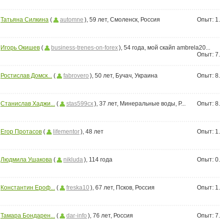
Татьяна Силкина
(
automne
), 59 лет, Смоленск, Россия
Опыт:
1
Игорь Окишев
(
business-trenes-on-forex
), 54 года, мой скайп ambrela20...
Опыт:
7
Ростислав Домск...
(
fabrovero
), 50 лет, Бучач, Украина
Опыт:
8
Станислав Хаджи...
(
stas599cx
), 37 лет, Минеральные воды, Р...
Опыт:
8
Егор Протасов
(
lifementor
), 48 лет
Опыт:
1
Людмила Ушакова
(
nikluda
), 114 года
Опыт:
0
Константин Ероф...
(
freska10
), 67 лет, Псков, Россия
Опыт:
1
Тамара Бондарен...
(
dar-info
), 76 лет, Россия
Опыт:
7