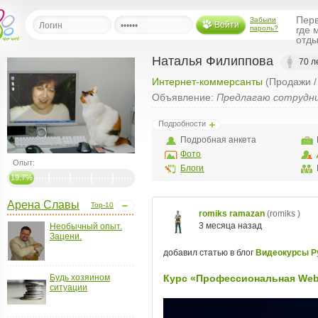
Перв
Забыли
Войти
пароль?
где 
отды
Наталья Филиппова
70 л
Интернет-коммерсанты
(Продажи /
льная
Объявление:
Предлагаю сотрудн
ница
Подробности
щения
Подробная анкета
ья
Фото
ласить друзей
Опыт:
Блоги
19.7%
ая
Арена Славы
я
Top-10
ты
Необычный опыт.
Зацени.
а
а
Будь хозяином
менты
ситуации
ать рассылку
еренции