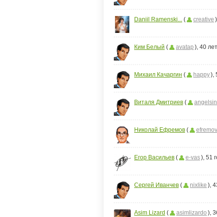
Daniil Ramenski...
(
creative
Ким Белый
(
avatap
), 40 ле
Михаил Качаргин
(
happy
),
Виталя Дмитриев
(
angelsin
Николай Ефремов
(
efremo
Егор Васильев
(
e-vas
), 51 
Сергей Иванчев
(
nixlike
), 
Asim Lizard
(
asimlizardo
), 