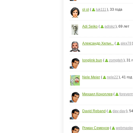
ol ol
(
luk111
), 33 года
Adi Seiko
(
adiskz
), 69 лет
Александр Хильч...
(
alex78
longlink bun
(
zomgteh
), 31 
Nele Meier
(
nele22
), 41 год
Михаил Коноплев
(
forever
David Reband
(
dav-dav
), 5
Роман Семенов
(
webmaste