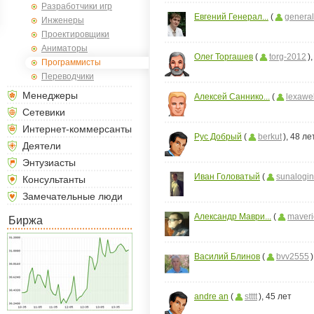
Разработчики игр
ройки
Евгений Генерал...
(
genera
Инженеры
д
Проектировщики
Аниматоры
Олег Торгашев
(
torg-2012
)
Программисты
Переводчики
Менеджеры
Алексей Саннико...
(
lexawe
Сетевики
Интернет-коммерсанты
Рус Добрый
(
berkut
), 48 ле
Деятели
Энтузиасты
Иван Головатый
(
sunalogin
Консультанты
Замечательные люди
Александр Маври...
(
maveri
Биржа
Василий Блинов
(
bvv2555
andre an
(
stttt
), 45 лет