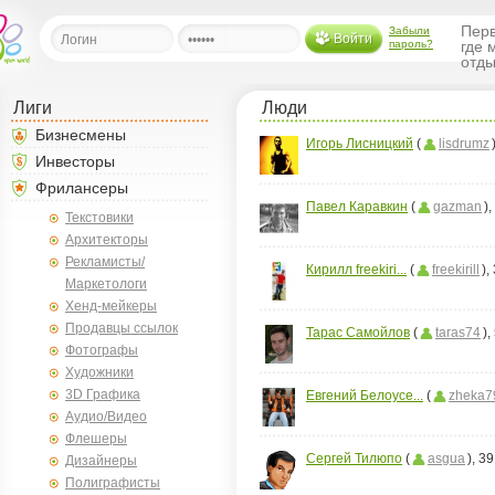
Перв
Забыли
Войти
пароль?
где 
отды
Лиги
Люди
льная
Бизнесмены
Игорь Лисницкий
(
lisdrumz
Инвесторы
ница
Фрилансеры
Павел Каравкин
(
gazman
)
щения
Текстовики
ья
Архитекторы
ласить друзей
Рекламисты/
Кирилл freekiri...
(
freekirill
),
Маркетологи
ая
Хенд-мейкеры
я
Продавцы ссылок
Тарас Самойлов
(
taras74
)
ты
Фотографы
Художники
а
3D Графика
Евгений Белоусе...
(
zheka7
а
Аудио/Видео
Флешеры
менты
ать рассылку
Сергей Тилюпо
(
asgua
), 3
Дизайнеры
еренции
Полиграфисты