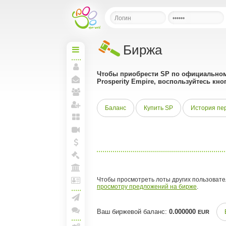
Биржа
Начальная
Чтобы приобрести SP по официальному
Моя
Prosperity Empire, воспользуйтесь кно
страница
Мои
сообщения
Мои
друзья
Баланс
Купить SP
История пе
Пригласить друзей
Мои
блоги
Прямая
линия
Мои
спунты
Моя
Биржа
Моя
Чтобы просмотреть лоты других пользовате
Арена
просмотру предложений на бирже
.
Лига
и
документы
Создать рассылку
Ваш биржевой баланс:
0.000000
EUR
Конференции