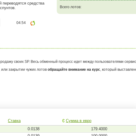
ый переводятся средства
Всего лотов:
спунтов.
04:54
родажу своих SP. Весь обменный процесс идет между пользователями сервис
 или закрытии чужих лотов
обращайте внимание на курс
, который выставлен
Ставка
Сумма в евро
0.0138
179.4000
0.0139
100.0000