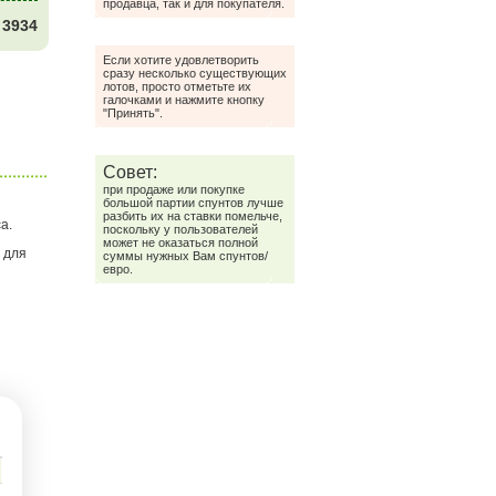
продавца, так и для покупателя.
3934
Если хотите удовлетворить
сразу несколько существующих
лотов, просто отметьте их
галочками и нажмите кнопку
"Принять".
Совет:
при продаже или покупке
большой партии спунтов лучше
разбить их на ставки помельче,
а.
поскольку у пользователей
может не оказаться полной
 для
суммы нужных Вам спунтов/
евро.