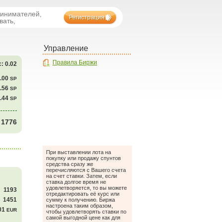
ринимателей,
Регистрация
вать,
Управление
Правила Биржи
: 0.02
0.00
SP
3.56
SP
6.44
SP
1776
При выставлении лота на
покупку или продажу спунтов
средства сразу же
перечисляются с Вашего счета
на счет ставки. Затем, если
ставка долгое время не
удовлетворяется, то вы можете
1193
отредактировать её курс или
1451
сумму к получению. Биржа
настроена таким образом,
01
EUR
чтобы удовлетворять ставки по
самой выгодной цене как для