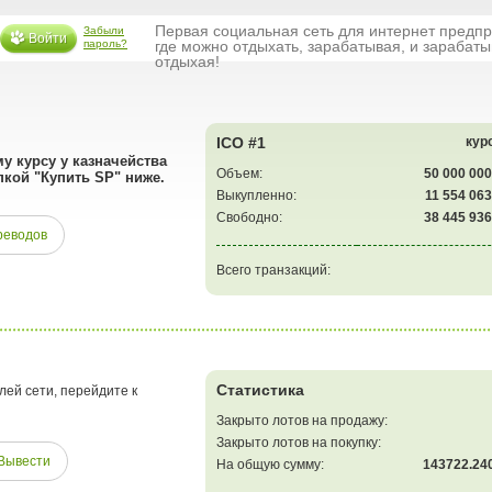
Первая социальная сеть для интернет предп
Забыли
Войти
пароль?
где можно отдыхать, зарабатывая, и зарабаты
отдыхая!
ICO #1
курс
 курсу у казначейства
Объем:
50 000 00
пкой "Купить SP" ниже.
Выкупленно:
11 554 06
Свободно:
38 445 93
реводов
Всего транзакций:
Статистика
лей сети, перейдите к
Закрыто лотов на продажу:
Закрыто лотов на покупку:
Вывести
На общую сумму:
143722.24