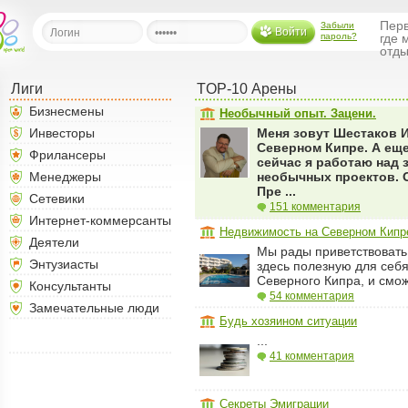
Перв
Забыли
Войти
пароль?
где 
отды
Лиги
TOP-10 Арены
льная
Бизнесмены
Необычный опыт. Зацени.
Инвесторы
Меня зовут Шестаков 
Северном Кипре. А еще
ница
Фрилансеры
сейчас я работаю над
щения
Менеджеры
необычных проектов. О
Пре ...
ья
Сетевики
ласить друзей
151 комментария
Интернет-коммерсанты
Недвижимость на Северном Кипр
Деятели
ая
Мы рады приветствовать
я
Энтузиасты
здесь полезную для се
Северного Кипра, и смож
Консультанты
ты
54 комментария
Замечательные люди
а
Будь хозяином ситуации
а
...
41 комментария
менты
ать рассылку
еренции
Секреты Эмиграции