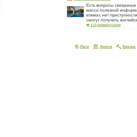
Есть вопросы связанные
ройки
масса полезной информа
д
климат, нет преступност
смогут получить английс
119 комментария
Лиги
Арена
Биржа