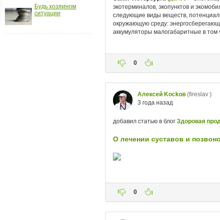
Будь хозяином
ройки
ситуации
д