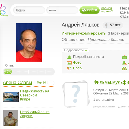
Перв
Забыли
Войти
пароль?
где 
отды
Андрей Ляшков
57 лет
Интернет-коммерсанты
(Партнерки
льная
Объявление:
Предлагаю бизнес
ница
Подробности
щения
Подробная анкета
ья
Фото
ласить друзей
Опыт:
Блоги
6.3%
ая
Фильмы,мульф
Арена Славы
Top-10
я
Создан 22 Марта 2015 г.
ты
Недвижимость на
Обновлен 22 Марта 2015
Северном
а
Кипре
1 фотография
а
редактировать
удалит
Необычный опыт.
Зацени.
менты
ать рассылку
еренции