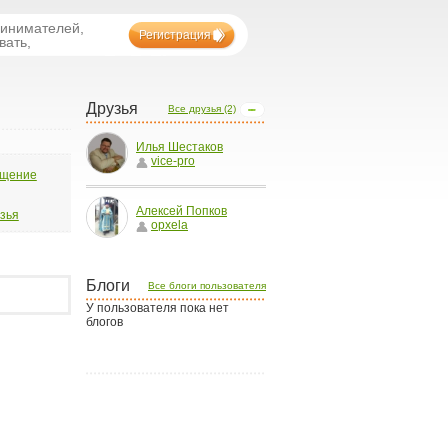
ринимателей,
Регистрация
вать,
Друзья
Все друзья (2)
Илья Шестаков
vice-pro
бщение
Алексей Попков
узья
opxela
Блоги
Все блоги пользователя
У пользователя пока нет
блогов