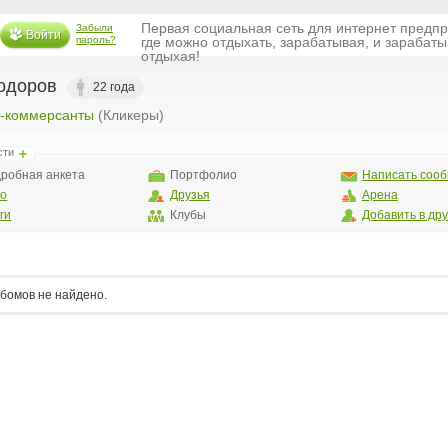
Первая социальная сеть для интернет предп
Забыли
Войти
пароль?
где можно отдыхать, зарабатывая, и зарабаты
отдыхая!
одоров
22 года
т-коммерсанты
(Кликеры)
сти
робная анкета
Портфолио
Написать соо
то
Друзья
Арена
ги
Клубы
Добавить в др
бомов не найдено.